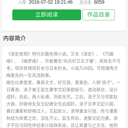
2016-07-02 19:21:46
6059
入库
总点击
立即阅读
作品目录
内容简介
《浪史奇观》明代长篇色情小说。又名《浪史》、《巧姻
缘》、《梅梦缘》，作者署名“风月轩又玄子著”，其姓名不可
考。现存有啸风轩本与日本抄本。小说凡40回。可钱塘秀才
梅素先的一生风流韵事。
梅生仪表堂堂，兼具文才，好交游，爱美色，人称“浪子”。一
日春游，浪子被王监生妻李文妃美貌吸引，遂动邪念，设计
成奸。自此，两人私通，泄欲无尽。之后，浪子又与邻家赵
大娘、妙娘母女及文妃婢女先后成奸。浪子见李文妃义姐、
寡妇潘素秋娇艳过人，又起欲火，求得重金引钱，终与潘素
秋结为床第之欢，淫乱不止。监生死后，遂娶文妃为妻。浪
子不仅与同性伴侣家仆陆珠有染，且让其妻与之交合。他到