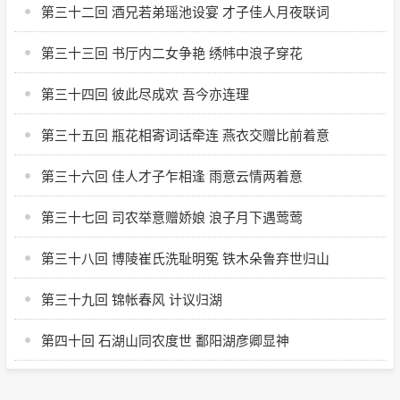
第三十二回 酒兄若弟瑶池设宴 才子佳人月夜联词
第三十三回 书厅内二女争艳 绣帏中浪子穿花
第三十四回 彼此尽成欢 吾今亦连理
第三十五回 瓶花相寄词话牵连 燕衣交赠比前着意
第三十六回 佳人才子乍相逢 雨意云情两着意
第三十七回 司农举意赠娇娘 浪子月下遇莺莺
第三十八回 博陵崔氏洗耻明冤 铁木朵鲁弃世归山
第三十九回 锦帐春风 计议归湖
第四十回 石湖山同农度世 鄱阳湖彦卿显神