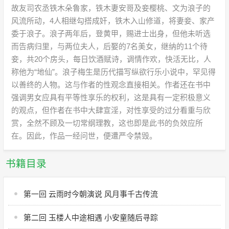
故友司农丞铁木朵鲁家，铁木妻安哥及妾樱桃、文为浪子的
风流所动，4人相继勾搭成奸，铁木入山修道，将妻妾、家产
委于浪子。浪子两年后，登黄甲，赐进士出身，但他未听选
而告病归里，与两位夫人，后娶的7名美女，继纳的11个待
妾，共20个房头，每日饮酒赋诗，调情作欢，快活无比，人
称他为“地仙”。浪子梅生是历代描写纵欲行乐小说中，罕见得
以善终的人物。这与作者的性观念直接相关。作者还在书中
强调男女应具有平等性享乐的权利，这是具有一定积极意义
的观点，但作者在书中大肆宣淫，对性享受的过分看重与欣
赏，全然不顾及一切常纲理教，这也即是此书的负效应所
在。因此，作品一经问世，便遭严令禁毁。
书籍目录
第一回 云雨时今朝演说 风月事千古传流
第二回 玉楼人中途相遇 小安童随后寻踪