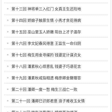
第十三回 神将单三入红门 女真主生还险地
第十四回 娇娘子触景生情 小秀才贪花得病
第十五回 巫山里玉人娇嫩 阳台上才子温存
第十六回 李文妃春风得意 王监生一命归阴
第十七回 梅生用金寻媒妁 钱婆定计谋贞女
第十八回 潘素秋心烦意乱 钱婆子巧语花言
第十九回 潘素秋戒指相遗 梅彦卿金簪赠答
第二十回 潘卿一度一愁 梅生三战亡一败
第二十一回 潘卿巳识郎君意 浪子难收玉女情