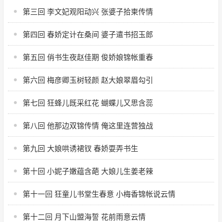
第三回 李文妃观阳动兴 张婆子拾柬传情
第四回 春娇定计在桑间 婆子遣书招玉郎
第五回 俏书生夜赵佳期 俊娇娘锦帐重春
第六回 梅彦卿玉树轻颜 赵大娘翠眉勾引
第七回 狂蜂儿既采红花 蝴蝶儿又思含蕊
第八回 他那边双锦传情 俺这里连营独战
第九回 大娘哄诱裙钗 春娇耍弄书生
第十回 小妮子嫩蕴含葩 大娘儿生姜老辣
第十一回 狂童儿书堂生春意 小梅香锦帐说云情
第十二回 月下山盟海誓 花前雨意云情