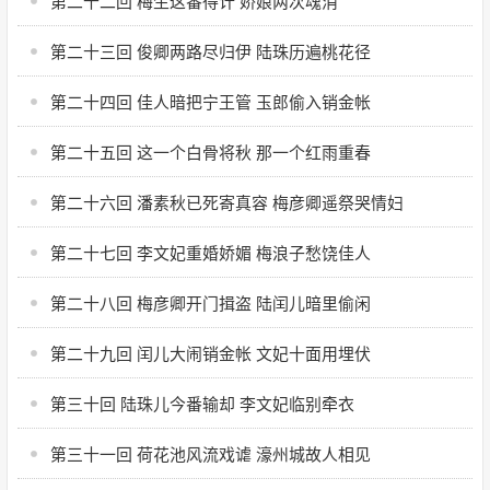
第二十二回 梅生这番得计 娇娘两次魂消
第二十三回 俊卿两路尽归伊 陆珠历遍桃花径
第二十四回 佳人暗把宁王管 玉郎偷入销金帐
第二十五回 这一个白骨将秋 那一个红雨重春
第二十六回 潘素秋已死寄真容 梅彦卿遥祭哭情妇
第二十七回 李文妃重婚娇媚 梅浪子愁饶佳人
第二十八回 梅彦卿开门揖盗 陆闰儿暗里偷闲
第二十九回 闰儿大闹销金帐 文妃十面用埋伏
第三十回 陆珠儿今番输却 李文妃临别牵衣
第三十一回 荷花池风流戏谑 濠州城故人相见