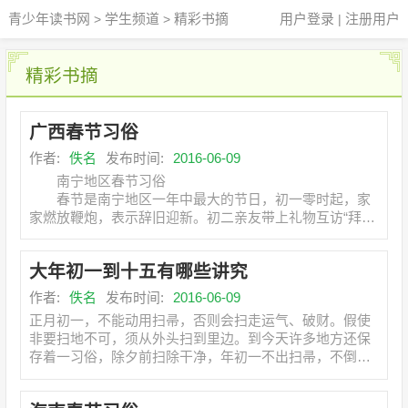
青少年读书网
学生频道
精彩书摘
用户登录
注册用户
>
>
|
精彩书摘
广西春节习俗
作者:
佚名
发布时间:
2016-06-09
南宁地区春节习俗
春节是南宁地区一年中最大的节日，初一零时起，家
家燃放鞭炮，表示辞旧迎新。初二亲友带上礼物互访“拜
年”。十五元宵节晚上闹花灯。十六县郊农
大年初一到十五有哪些讲究
作者:
佚名
发布时间:
2016-06-09
正月初一，不能动用扫帚，否则会扫走运气、破财。假使
非要扫地不可，须从外头扫到里边。到今天许多地方还保
存着一习俗，除夕前扫除干净，年初一不出扫帚，不倒垃
圾，备一大