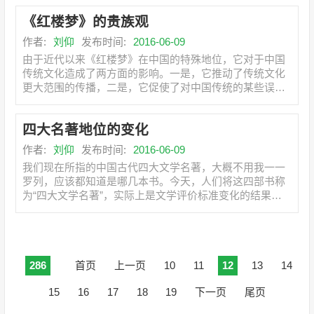
《红楼梦》的贵族观
作者:
刘仰
发布时间:
2016-06-09
由于近代以来《红楼梦》在中国的特殊地位，它对于中国
传统文化造成了两方面的影响。一是，它推动了传统文化
更大范围的传播，二是，它促使了对中国传统的某些误解
的强化。关
四大名著地位的变化
作者:
刘仰
发布时间:
2016-06-09
我们现在所指的中国古代四大文学名著，大概不用我一一
罗列，应该都知道是哪几本书。今天，人们将这四部书称
为“四大文学名著”，实际上是文学评价标准变化的结果。
在五四运
286
首页
上一页
10
11
12
13
14
15
16
17
18
19
下一页
尾页