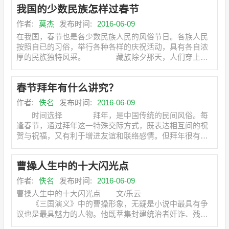
我国的少数民族怎样过春节
作者:
莫杰
发布时间:
2016-06-09
在我国，春节也是各少数民族人民的风俗节日。各族人民
按照自已的习俗，举行各种各样的庆祝活动，具有各自浓
厚的民族独特风采。 藏族除夕那天，人们穿上艳
丽服装，戴
春节拜年有什么讲究？
作者:
佚名
发布时间:
2016-06-09
时间选择 拜年，是中国传统的民间风俗。每
逢春节，通过拜年这一特殊交际方式，既表达相互间的祝
贺与祝福，又有利于增进友谊和联络感情。但拜年很有讲
究。选择合
曹操人生中的十大闪光点
作者:
佚名
发布时间:
2016-06-09
曹操人生中的十大闪光点 文/乐云
《三国演义》中的曹操形象，无疑是小说中最具有争
议也是最具魅力的人物。他既萃集封建统治者奸诈、残
暴、嫉忌等恶劣品质于一身，又