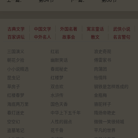
第04节
第06节
古典文学
中国文学
外国名著
寓言童话
武侠小说
百家讲坛
中外名人
故事会
散文
名言警句
三国演义
红岩
浪史奇观
朝花夕拾
幽默笑话
傅雷家书
小小说精选
春闺秘史
肉蒲团
昆虫记
红楼梦
怡情阵
草房子
双合欢
钢铁是怎样炼成的
红楼春梦
水浒传
金瓶梅
海底两万里
国色天香
骆驼祥子
春灯迷史
中华上下五千年
隋炀帝艳史
空空幻
人性的弱点
微微一笑很倾城
盗墓笔记
花千骨
平凡的世界