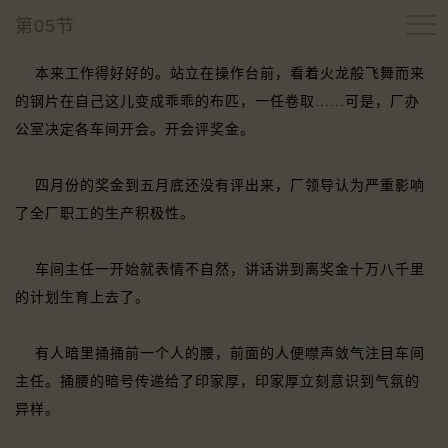
第05节
本来工作得好好的。站立在操作台前，看着火龙般飞舞而来
的钢片在自己这儿变成乖乖的布匹，一任卷取……可是，厂办
公室决定各车间开会。开会评奖金。
四月份的奖金到五月底还没有评出来，厂领导认为严重影响
了全厂职工的生产积极性。
车间主任一开始就表情不自然，讲话讲到离奖金十万八千里
的计划生育上去了。
有人暗里捅捅前一个人的腰，前面的人便噤声敛气注目车间
主任。捅腰的暗号传递给了印家厚，印家厚立刻意识到气氛的
异样。