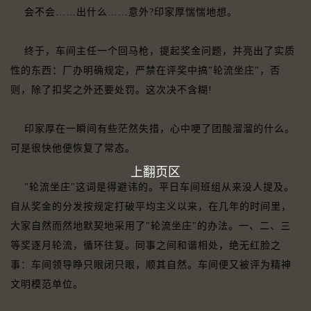
会不会……出什么……意外?印家厚惴惴地想。
终于，车间主任一个回马枪，提起奖金问题，并亮出了实质
性的东西：厂办明确规定，严禁在评奖中搞"轮流坐庄"，否
则，除了扣奖之外还要处罚。这次决不含糊!
印家厚在一瞬间有些茫然失措，心中哽了团酸溜溜的什么。
可是很快他便恢复了常态。
上翻页区
"轮流坐庄"这词是得避讳的。平日车间班组从来没人提及。
自从奖金的分发按规定打破平均主义以来，在几年的时间里，
大家自然而然地默契地采用了"轮流坐庄"的办法。一、二、三
等奖逐月轮流，循环往复。同事之间和谐相处，绝无红脸之
事：车间领导睁只眼闭只眼，顺其自然。车间便又被评为精神
文明模范单位。