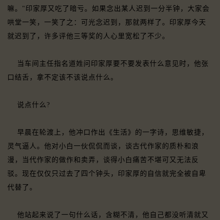
嘛。"印家厚又吃了暗亏。如果念出某人迟到一分半钟，大家会
哄堂一笑，一笑了之：可光念迟到，那就两样了。印家厚今天
就迟到了，许多评他三等奖的人心里宽松了不少。
当车间主任指名道姓问印家厚要不要发表什么意见时，他张
口结舌，拿不定该不该说点什么。
说点什么?
早晨在轮渡上，他冲口作出《生活》的一字诗，思维敏捷，
灵气逼人。他对小白一伙侃侃而谈，谈古代作家的质朴和浪
漫，当代作家的做作和卖弄，谈得小白痛苦不堪可又无法反
驳。现在仅仅只过去了四个钟头，印家厚的自信就完全被自卑
代替了。
他站起来说了一句什么话，含糊不清，他自己都没听清就又