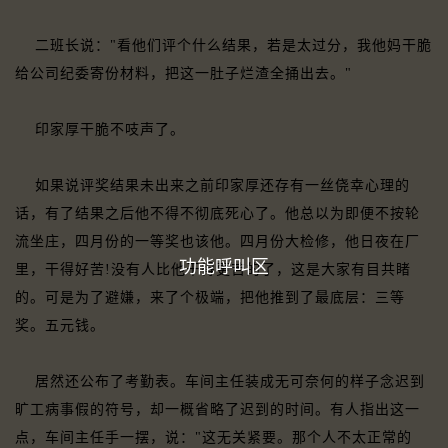
二班长说："看他们评个什么结果，若是太过分，我他妈干脆
给公司纪委寄份材料，把这一肚子烂渣全捅出去。"
印家厚干脆不吱声了。
如果说评奖结果未出来之前印家厚还存有一丝侥幸心理的
话，有了结果之后他不得不彻底死心了。他总以为即便不按轮
流坐庄，四月份的一等奖也该他。四月份大检修，他日夜在厂
功能呼叫区
里，干得好苦!没有人比他干得更苦的了，这是大家有目共睹
的。可是为了避嫌，来了个极端，把他推到了最底层：三等
奖。五元钱。
居然还公布了考勤表。车间主任装成无可奈何的样子念迟到
旷工病事假的符号，却一概省略了迟到的时间。有人指出这一
点，车间主任手一摆，说："这无关紧要。那个人不太正常的