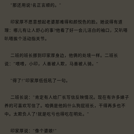
"那还用说!名正言顺的。"
印家厚不愿意想起老婆那难得和颜悦色的脸。她说得有道
理：哪儿有让人舒心的事?他看了好一会儿洁白的袖口，又叭嗒
叭嗒挨个活动指关节。
二班的班长挪到印家厚身边，他俩的处境一样。二班长
说："喂喂，小印，人善被人欺，马善被人骑。"
"得了!"印家厚低低吼了一句。
二班长说："肯定有人给厂长写信反映情况。现在有许多婊子
养的可喜欢写信了。咱俩是他妈什么狗屁班长，干得再多也不
中。太欺负人了!就是吃亏也得吃在明处。"
印家厚说："像个婆娘!"