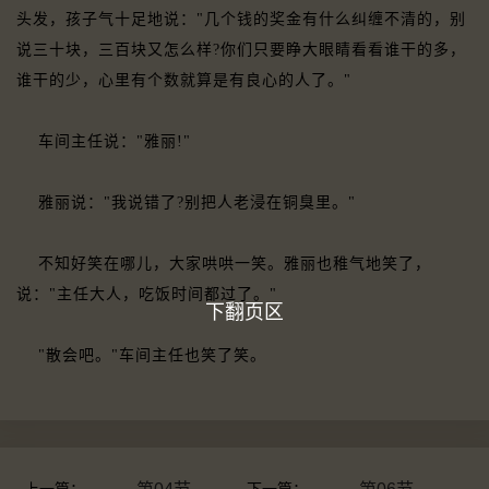
头发，孩子气十足地说："几个钱的奖金有什么纠缠不清的，别
说三十块，三百块又怎么样?你们只要睁大眼睛看看谁干的多，
谁干的少，心里有个数就算是有良心的人了。"
车间主任说："雅丽!"
雅丽说："我说错了?别把人老浸在铜臭里。"
不知好笑在哪儿，大家哄哄一笑。雅丽也稚气地笑了，
说："主任大人，吃饭时间都过了。"
下翻页区
"散会吧。"车间主任也笑了笑。
上一篇：
下一篇：