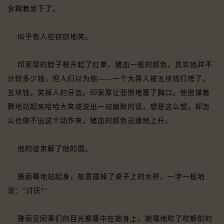
含糊着坐下了。
似乎有人在窃窃地笑。
印家厚的脖子根升起了红晕，猪血一般的颜色。其实他并不
计较多少钱，但人们以为他——一个大男人被五块钱打垮了。
五块钱。笑掉人的牙齿。印家厚让悲愤堵塞了胸口。他思谋着
腾地站起来哈哈大笑或说出一句幽默的话，想是这么想，却怎
么也做不出这个动作来，猪血的颜色迅速地上升。
他的徒弟解了他的围。
雅丽蓦地站起身，故意撞掉了桌子上的水杯，一字一板地
说："讨厌!"
雅丽见同事们的目光都集中在她身上，她噗地吹了吹额前的