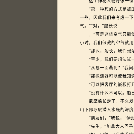
这个神秘人物好像一位数
“第一种死的方式是被压
一些。因此我们来考虑一下
气。”“对，”船长说
，“可是这些空气只能使
小时，我们储藏的空气就用
“那么，船长，我们想法
“至少，我们要想法试一
“从哪一面凿呢？"我问
“那探测器可以使我知道
“可以把客厅的嵌板打开
“没有什么不可以。船已
尼摩船长走了。不久发出
山下部冰层潜入水底的深度
“朋友们，”我说，“情形
“先生，”加拿大人回答我