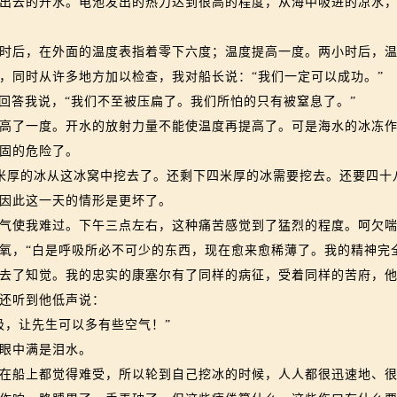
出去的开水。电池发出的热力达到很高的程度，从海中吸进的凉水
后，在外面的温度表指着零下六度；温度提高一度。两小时后，温
同时从许多地方加以检查，我对船长说：“我们一定可以成功。”
答我说，“我们不至被压扁了。我们所怕的只有被窒息了。”
了一度。开水的放射力量不能使温度再提高了。可是海水的冰冻作
固的危险了。
米厚的冰从这冰窝中挖去了。还剩下四米厚的冰需要挖去。还要四十
因此这一天的情形是更坏了。
使我难过。下午三点左右，这种痛苦感觉到了猛烈的程度。呵欠喘
氧，“白是呼吸所必不可少的东西，现在愈来愈稀薄了。我的精神完
去了知觉。我的忠实的康塞尔有了同样的病征，受着同样的苦府，
还听到他低声说：
，让先生可以多有些空气！”
眼中满是泪水。
船上都觉得难受，所以轮到自己挖冰的时候，人人都很迅速地、很