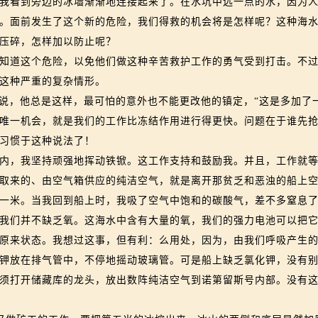
我看到旁边的冰墙渐渐地连接起来了。在水坑中远一点的水，因为
。面前发生了这个新的危险，我们得救的机会将是怎样呢？这种海
压碎，怎样加以防止呢？
道这个危险，以免他们做这种辛苦救护工作的勇气受到打击。不过
这种严重的复杂情形。
说，他总是这样，最可怕的意外也不能更改他的镇定，“这是多加了
唯一机会，就是我们的工作比冻结作用进行得更快。问题在于谁先抢
习惯于这种说法了！
，我坚持顽强地挥动铁锨。这工作支持和鼓励我。并且，工作就等
取来的、由空气箱供应的纯洁空气，就是离开那贫乏和恶浊的船上
米。当我回到船上时，我吸了空气中饱和的碳酸气，差不多窒息了
我们并不缺乏氧。这海水中含有大量的氧，我们的强力电池可以把
原来状态。我想过这事，但有利：么用处，因为，由我们呼吸产生
钾放在排气管中，不停地摇动玻璃管。可是船上缺乏氯化钾，没有
打开储藏库的龙头，放出数阵纯洁空气到诺第留斯号内部。没有这