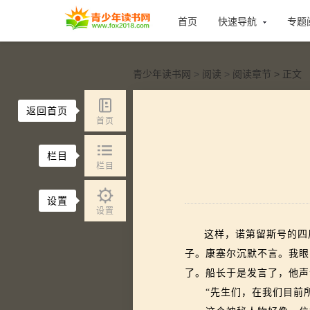
首页
快速导航
专题
青少年读书网
>
阅读
>
阅读章节
> 正文
返回首页
首页
栏目
栏目
设置
设置
这样，诺第留斯号的四
子。康塞尔沉默不言。我眼
了。船长于是发言了，他声
“先生们，在我们目前所