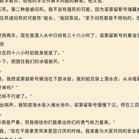
学教员，给他的学生作算术问题的解答。他又说：
死。第二种是被闷死。我不说有饿死的可能，因为诺第留斯号储藏
压死或闷死的可能性“船长，”我回答说。”至于闷死那是不用怕的，
用两天，现在我潜入水中已经有三十六小时了，诺第留斯号的重浊
完
在四十八小时前脱身就是了。”
下，把围住我们的冰墙凿开。”
。
。我把诺第留斯号搁浅在下部冰层，我的船员穿上潜水衣，从冰墙最
来吗？”
经不行驶了。”
哨声，我知道海水吸入储水池中。诺第留斯号慢慢下沉，停在三百
。
很是严重，但我相信你们能拿出你们的勇气和力量来。”
，“现在不是拿责骂来惹您讨厌的时候。我准备为大家共同的安全牺