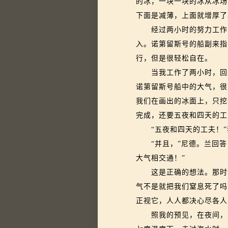
的冰，一块一块的冰从冰场
下面是减薄，上面就增厚了
经过两小时的努力工作，
入。诺第留斯号的船副来指
行，但是很轻松自在。
当我工作了两小时，回来
诺第留斯号船中的大气，很
我们在画出的冰面上，只挖
完成，还要五夜和四天的工
“五夜和四天的工夫！”我
“并且，”尼德。兰回答
大气相交通！”
这是正确的想法。那时谁
气不是就把我们窒息死了吗
正视它，人人都决心尽各人
照我的预见，在夜间，又