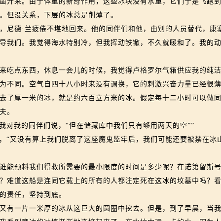
凿开来。由于体重的新奇作用，这些冰块没有水重，它们于是飞跑
。但没关系，下层的冰总是削薄了。
尼德·兰疲倦不堪地回来。他的同伴们和他，由别的人员替代，康
导我们。我觉得海水特别冷，但我挥动铁锨，不久就暖和了。我的
吃点东西，休息一会儿的时候，我觉得卢格罗尔气箱供应我的纯洁
为不同。空气自四十八小时来没有调换，它的刺激兴奋力量已经很
去了厚一米的冰，就是约六百立方米的冰。假定每十二小时可以做
夫。
对我的同伴们说，“但在储藏库中我们只有够用两天的空””
，“又没有算上我们脱离了这座魔鬼监牢后，我们可能还要被禁在冰
能预料我们得救所需要的最小限度的时间是多少呢？在诺第留斯号
？难道这船是连同它载上的所有的人都注定死在这冰的坟墓中吗？
的责任，坚持到底。
有一片一米厚的冰从这巨大的圆圈中挖去。但是，到了早晨，当我