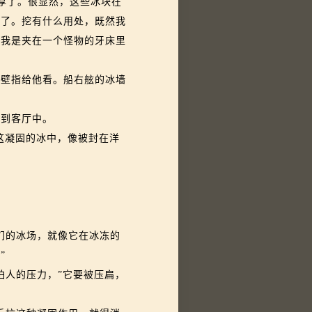
厚了。很显然，这些冰块在
来了。挖有什么用处，既然我
像我是夹在一个怪物的牙床里
壁指给他看。船右舷的冰墙
到客厅中。
这凝固的冰中，像被封在洋
们的冰场，就像它在冰冻的
”
人的压力，”它要被压扁，