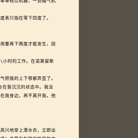
，单单经过机器，一到抽气机
度表只指在零下四度了。
用要再下两度才能发生，因
八小时的工作。在诺第留斯
气把我的上下鄂都弄歪了。
全在昏沉沉的状态中。我没
他在我身边，再不离开我。他
高兴地穿上潜水衣，立即出