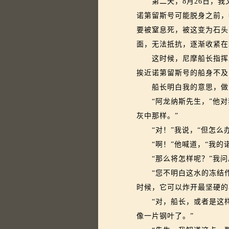
第二夭，8月26日，我
诺第留斯号可能脱身之前，
要被窒息死，被这变为石头
面，无法抵抗，逐渐收紧在
这时候，尼摩船长指挥工
挨近诺第留斯号的船身不及
船长明白我的意思，做个
“阿龙纳斯先生，”他对
灰中那样。”
“对！”我说，“但怎么办
“啊！”他喊道，“我的诺
“那么将怎样呢？”我问
“您不明白这水的冻结作
时候，它可以炸开最坚硬的
“对，船长，或者是这样
像一片钢叶了。”