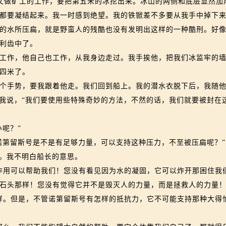
又做矿工的工作，要把第五米的冰挖出来。冰山的两侧和底层显然加
都要凝结起来。我一时感到绝望。我的铁锨差不多要从我手中掉下
的水所压扁，就是野蛮人的残酷也没有发明出这样的一种酷刑。好
利齿中了。
作，他自己也工作，从我身边走过。我手挨他，把我们冰监牢的墙
四米了。
手势，要我跟着他走。我们回到船上。我的潜水衣脱下后，我随他
我说，“我们要使用些特殊奇妙的方法，不然的话，我们就要被封在
呢？”
第留斯号是不是有足够力量，可以支持这种压力，不至被压扁呢？”
。我不明白船长的意思。
用可以帮助我们！您没有看见因为水的凝固，它可以炸开那困住我
石头那样！您没有觉得它并不是毁灭人的力量，而是拯救人的力量！
。但是，不管诺第留斯号有怎样的抵抗力，它不可能支持那种大得怕