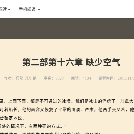
阅读
手机阅读
第二部第十六章 缺少空气
作者：儒勒·凡尔纳
字数：8324
阅读：4134
更新时间：2011/11/
周，上面下面，都是不可通过的冰墙。我们是冰山的俘虏了。加拿大
盯着船长。他的面容又恢复了平常的冷淡、严肃，他两手交叉着，
音镇定地说：
处的情况下，有两种死的方式。”