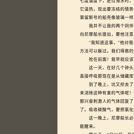
七度温度下，走过海水时，
它温热，现出要冻结的情势
第留斯号的船壳像玻璃一样
我并不让我的两个同伴知
向尼摩船长提出，要他注意
“我知道这事，”他对我
方法可以躲过。我们得救的
抢在前面！我早就应该
这一天，在好几个钟头内
直接呼吸那现在是从储藏库
到了晚上，坑又挖去了一
来消除这种有害的气体呢！
那兴奋刺激人的气体回复了
了。吸收碳酸气，要把氯化
这一晚上，尼摩船长必须
能醒来。