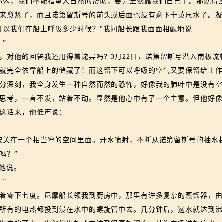
么，我们不能指望大自然的帮助，要完全依靠我们自己了。那就得
来愈紧了，而且诺第留斯号的前头或后面也没有剩下十英尺水了。
可以我们在船上呼吸多少时候？"我问船长跟我面面相觑地说
”
他的回答我还用得着诧异吗？3月22日，诺第留斯号潜入南极流畅
就完全依靠船上的储藏了！而这留下可以呼吸的空气又要保留给工
分深刻，我全身发生一种自然而然的恐怖，好像我的肺叶中是没有
考，一言不发，站着不动。显然是他心中有了一个主意。但他好像
这话来，他低声说：
关在一个相当窄的空间里面。开水喷射，不断从诺第留斯号的抽水
吗？”
他说。
”
零下七度。尼摩船长领我到厨房中，那里有许多复杂的蒸馏器，由
所有的电热都投到浸在水中的螺旋管中去。几分钟后，这水就达到