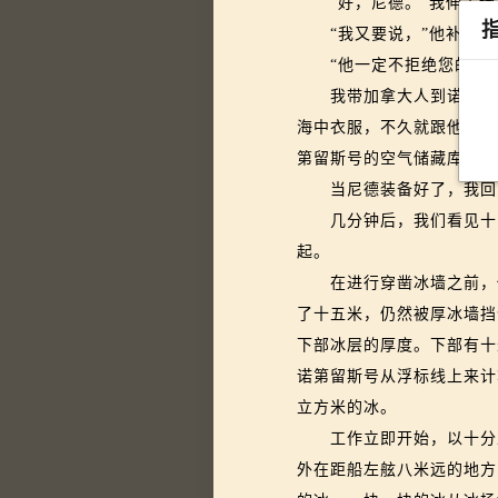
“好，尼德。”我伸手给
“我又要说，”他补充说，
“他一定不拒绝您的帮助
我带加拿大人到诺第留斯
海中衣服，不久就跟他的工
第留斯号的空气储藏库来说
当尼德装备好了，我回到
几分钟后，我们看见十多
起。
在进行穿凿冰墙之前，他
了十五米，仍然被厚冰墙挡
下部冰层的厚度。下部有十
诺第留斯号从浮标线上来计
立方米的冰。
工作立即开始，以十分坚
外在距船左舷八米远的地方