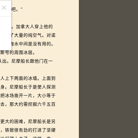
咐我吧。”
接受了。加拿大人穿上他的
库供应了大量的纯空气。对诺
的明亮海水中间是没有用的。
斯号的周围冰层。
认出。尼摩船长跟他门在一
人上下两面的冰墙。上面到
本身。尼摩船长于是使人探测
要把冰场凿开一片，大小等于
面去，那大约需挖掘六千五百
更大的困难，尼摩船长是另
久，铁锨很有劲的打进了坚硬