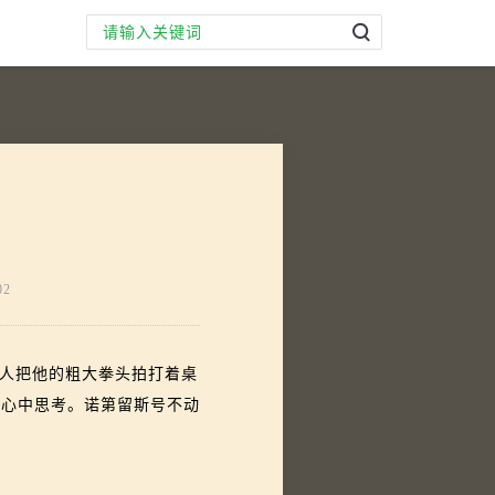
02
人把他的粗大拳头拍打着桌
他心中思考。诺第留斯号不动