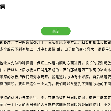
加拿大人说。
指南
“我使铁锨和使鱼叉一样灵活，如果我可能对船长有用，请他随便吩
。请跟我来，尼德。”
号的船员穿潜水衣的房子中。我把尼德·兰的提议告诉船长，船长
作同伴们一样准备好了。每人背上一个卢格罗尔的空气箱，由储藏
关闭
，这是大量的，然而是必要的支出。至于兰可夫灯，在这满是电光
客厅，厅中的嵌板都开了，我站在康塞尔旁边，细看那顶住诺第留
个船员下到冰地上，其中有尼德·兰，由于他的身材高大，很容易
让人先做种种探测，保证工作是向顺利方面进行。很长的探测绳放
住，所以从上层冰板来厂凿是不成的，因为那就是四百米高的冰山
米厚的冰板把我们跟海水隔开。就是这片冰场有十米厚。自后就是
算的面积。要凿开这么一个大孔，我们可以从这孔下到这冰地的下
持的顽强力气来进行。不是在诺第留斯号周围挖掘，这样可能带来
画了一个巨大的圆圈他的人员就在这圆圈的周围数处同时挖掘，不