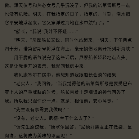
做。浑天仪号和热心女号几乎沉没了，但我的诺第留斯号一点
也没有危险。明天，在我指定的日子，指定的、时刻，潮水把
它平安地浮起来，它又穿洋过海地在水中航行了。”
“船长，”我说"我并不怀疑……”
“明天，”尼摩船长又说，同时他站起来，“明天，下午两点
四十分，诺第留斯号将浮在海上，毫无损伤地离开托列斯海峡.”
用干脆的语气说完了这些话后，尼摩船长轻轻地点点头。
这是让我走开的表示，我就回我房中来。
我见康塞尔在房中，他想知道我跟船长会谈的结果
“老实人，”我回答，"当我觉得他的诺第留斯号是要受巴布
亚上人的严重威胁的时候，船长带着十足嘲讽的神气回答了
我。所以我只跟你说一点，就是：相信他，安心睡觉。”
“先生没有事需要我做吗？”
“没有，老实人。尼德·兰干什么去了？”
“请先生原谅我，”康塞尔回答，“尼德好朋友正在做袋：鼠
肉饼，这将成为美味的珍品呢！”