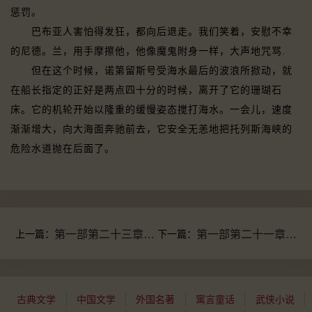
惩罚。
巴布亚人害怕得发狂，都向后退走。我们笑着，安慰不幸
的尼德。兰，用手摩擦他，他像魔鬼附身一样，大声地咒骂.
但在这个时候，诺第留斯号受海水最后的波浪所掀动，就
在船长指定的正好是两点四十分的时候，离开了它的珊瑚石
床。它的机轮开始以隆重的缓慢姿态搅打海水。一会儿，速度
渐渐增大，向大海面奔驰前去，它安全无恙地把托列斯海峡的
危险水道抛在后面了。
上一篇：
第一部第二十三章 强逼睡眠
下一篇：
第一部第二十一章 在陆地上的两天
古典文学
中国文学
外国名著
寓言童话
武侠小说