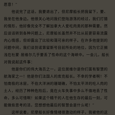
愿意！”
他说完了这话，我要退出了，但尼摩船长把我留下，要、
我坐在他身边。他很关心地问我们登陆游荡的经过，我们打猎
的情形，他好像完全不了解加拿大人爱吃肉类的那种需要。然
后谈话转到各种问题上，尼摩船长虽然并不比从前更容易流露
内心情感，但却露出了比较和蔼可亲的样子。在许多他提到的
问题中间，我们谈到诺第留斯号目前所处的地位，因为它正搁
浅在杜蒙·居维尔几乎要丢了性命的这个海峡中。一会儿，船长
对我说起这件事：
他是你们的伟大海员之一，这位居维尔是你们富有智慧的
航海家之一！他是你们法国人的库克船长。不幸的学者啊！不
怕南极的冰层，不伯大洋洲的珊瑚礁，不怕太平洋的吃人肉的
土人，经历了种种危险后，竟在火车失事中多么不值地丢了性
命，多么可惜啊！如果这个精干的人在他生存的最后一刻，可
能做些思考的活，您想想他最后的智慧会是什么呢！”
这样说着，尼摩船长好像情绪很激动的样子，我被他的这