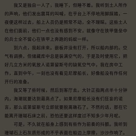
我又是独自一人了，我睡下，但睡不着。我听到土人所作
的声响，他们发出震耳的叫喊，在乎台上不停地用脚踩踏，一
夜便这样过去，船上人员仍是照常不动，全不理睬。这些土人
在他们面前，他们一点也没有感到不安，就像守在铁甲堡垒中
的兵士全不留心在铁甲上奔跑的蚂蚁一样。
到六点，我起床来。嵌板并没有打开，所以船内部的。空
气有调换，但储藏库中总是装满空气的，于是及时使用它，把
好几立方米的氧放人诺第留斯号的缺氧空气中，我在房中工
作，直到中午，一刻也没有看见尼摩船长，好像船没有作任何
开行的准备。
我又等了些时候，然后到客厅去。大针正指两点半十分钟
内，海潮就要达到最高点了。如果尼摩船长没有们狂妄的诺
言，那么诺第留斯号立即就要脱离礁石了。不然的话，那在它
能离开珊瑚石床之前，恐怕还要这样度过不知多少年月呢。
可是，不久就在船身上感到有些作为前奏的抖颤。我听到
珊瑚石上石灰质形成的不乎表面在船边上摩擦，沙沙作响了。