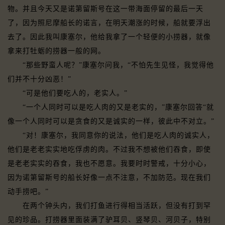
物。并且今天又是诺第留斯号在这一带海面停留的最后一天
了，因为照尼摩船长的诺言，在明天潮涨的时候，船就要浮出
去了。因此我叫康塞尔，他给我拿了一个轻便的小捞器，就像
拿来打牡蛎的捞器一般的网。
“那些野蛮人呢？”康塞尔问我，“不怕先生见怪，我觉得他
们并不十分凶恶！”
“可是他们要吃人的，老实人。”
“一个人同时可以是吃人肉的又是老实的，”康塞尔回答“就
像一个人同时可以是贪食的又是诚实的一样，彼此中不对立。”
“对！康塞尔，我同意你的说法，他们是吃人肉的诚实人，
他们是老老实实地吃俘虏的肉。不过我不想被他们吞食，即使
是老老实实的吞食，我也不愿意。我要时时警戒，十分小心，
因为诺第留斯号的船长好像一点不注意，不加防范。现在我们
动手捞吧。”
在两个钟头内，我们打鱼进行得相当活跃，但没有打到罕
见的珍品。打捞器里面装满了驴耳贝、竖琴贝、河贝子，特别