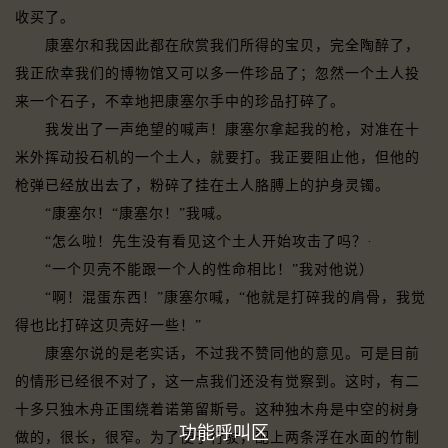
收买了。
康塞尔和我因此都在欣赏我们所得的宝贝，完全陶醉了，
我正欣幸我们的博物馆又可以多一件珍品了；忽然一个土人投
来一个石子，不幸地把康塞尔手中的珍品打碎了。
我发出了一声绝望的喊声！康塞尔拿起我的枪，对准在十
米外挥动投石机的一个土人，就要打。我正要阻止他，但他的
枪弹已经放出去了，粉碎了挂在土人胳膊上的护身灵镯。
“康塞尔！“康塞尔！”我喊。
“怎么啦！先生没有看见这个土人开始攻击了吗？·
“一个贝壳不能跟一个人的性命相比！”我对他说）
“啊！混蛋东西！”康塞尔喊，“他就是打碎我的肩骨，我觉
得也比打碎这贝壳好一些！”
康塞尔说的是老实话，不过我不赞同他的意见。可是目前
的情形已经很不对了，这一点我们还没有觉察到。这时，有二
十多只独木舟正围绕着诺第留斯号。这种独木舟是中空的树身
功能呼叫区
做的，很长，很窄。为了便于行驶，配上两条浮在水面的竹制