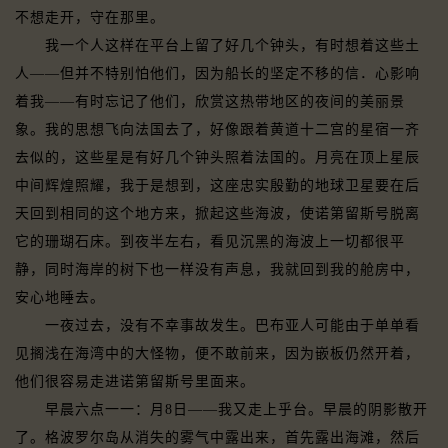
不想走开，守在那里。
我一个人这样在平台上留了好几个钟头，有时想着这些土
人——但并不特别怕他们，因为船长的坚定不移的信．心影响
着我——有时忘记了他们，欣赏这热带地区的夜间的美丽景
象。我的思想飞向法国去了，好像跟着黄道十二宫的星宿一齐
去似的，这些星是有好几个钟头照着法国的。月亮在顶上星辰
中间辉煌照耀，我于是想到，这座忠实殷勤的地球卫星要在后
天回到相同的这个地方来，掀起这些海波，使诺第留斯号脱离
它的珊瑚石床。到夜半左右，看见沉黑的海波上一切都很平
静，同时海岸的树下也一样没有声息，我就回到我的舱房中，
安心地睡去。
一夜过去，没有不幸事故发生。巴布亚人可能由于单单看
见搁浅在海湾中的大怪物，便不敢前来，因为嵌板仍然开着，
他们很容易走进诺第留斯号里面来。
早晨六点一一：月8日——我又走上乎台。早晨的阴影散开
了。格波罗尔岛从消失的雾气中露出来，首先露出海滩，然后