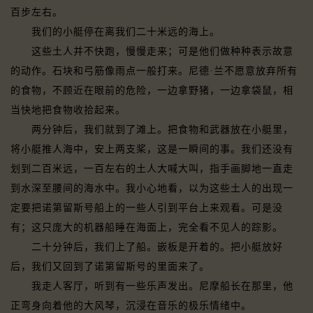
百步左右。
我们的小艇停在离我们二十米远的海上。
这些土人并不快跑，慢慢走来；可是他们做种种表示故意
的动作。石块和弓筋像雨点一般打来。尼德·兰不愿意放弃所有
的食物，不顾近在眼前的危险，一边拿野猪，一边拿袋鼠，相
当快地把食物收拾起来。
两分钟后，我们就到了滩上。把食物和武器放在小艇里，
将小艇推人海中，安上两支桨，这是一瞬间的事。我们还没有
划到二百米远，一百左右的土人大喊大叫，指手画脚地一直走
到水深至腰间的海水中。我小心地看，以为这些土人的出现一
定要把诺第留斯号船上的一些人引到平台上来观看。可是没
有；这只庞大的机器船睡在海面上，完全看不见人的踪影。
二十分钟后，我们上了船。嵌板是开着的。把小艇放好
后，我们又回到了诺第留斯号的里面来了。
我走人客厅，听到有一些乐声发出。尼摩船长在那里，他
正弯身向着他的大风琴，沉浸在音乐的极乐情绪中。