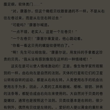
腹足纲，软体类门……”
“对，康塞尔，但这个橄榄贝纹跟普通的不一样，不是从右
往左卷过来，而是从左往右转过去.”
“可能吗？”康塞尔喊道。
“一点不错，老实人，这是一个左卷贝！”
“一个左卷贝！”康塞尔重复说，他心跳动着。
“你看一看这贝壳的螺旋纹便明白了。”
“啊！先生可以相信我，”康塞尔说，用发抖的手拿着这珍
贵的贝壳，“我从没有感到像现在这样的一种情绪呢！”
这实在是可以使人情绪激动的！正是，像生物学家所观察
到的一样，由右向左是自然的法则。天体的行星和它们的卫星
公转和自转的运动，都是从右向左转。人类使用右手的机会比
使用左手为多，因此，人类的工具和器械、楼梯、锁钥、钟表
的法条等，都配合成由右向左来使用的。大自然对于贝类的卷
旋螺纹，通常也是按照这个法则。贝类纹基本是右转的，很少
有例外，偶然有贝纹是左转的。，爱好的人便以黄金的重阶来