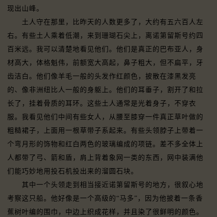
现出山峰。
土人守在那里，比昨天的人数更多了，大约有五六百人左
右。有些土人乘着低潮，来到珊瑚石尖上，离诺第留斯号约四
百米远。我可以清楚地看见他们。他们是真正的巴布亚人，身
材高大，体格魁伟，前额宽大高起，鼻子粗大，但不扁平，牙
齿洁白。他们像羊毛一般的头发作红颜色，披散在漆黑发亮
的、像非洲纽比人一般的身躯上。他们的耳垂子，割开了和拉
长了，挂着骨质的耳环。这些土人通常是光着身子，不穿衣
服。我看见他们中间有些女人，从腰至膝穿一件真正草叶做的
粗糙裙子，上面用一根草带子系起来。有些头领脖子上带着一
个弯月形的饰物和红白两色的玻璃编成的项链。差不多全体上
人都带了弓、箭和盾，肩上背着象网一类的东西，网中装满他
们能巧妙地用投石机投出来的溜圆石块。
其中一个头领走到相当接近诺第留斯号的地方，很叙心地
考察这只船。他好像是一个高级的“马多”，因为他披着一条香
蕉树叶编的围巾，中边上织成花样，并且染了很鲜明的颜色。