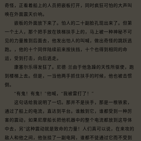
奇怪，正看着船上的人员把嵌板打开，同时疯狂可怕的大声叫
唤在外面震天价响。
嵌板的外面放下来了。怕人的二十副脸孔现出来了。但第
一个土人，那个把手放在铁梯扶手上的，马上被一种神秘不可
见的力量推到后面去，他发出怕人的叫喊，做出奇怪的跳跃逃
跑。，他的十个同伴陆续前来按扶挡，十个也得到相同的命
运，受到打击，向后逃走。
康塞尔乐得发狂了。尼德·兰由于他急躁的天性所驱使，跑
到楼梯上去。但是，一当他两手抓住扶手的时候，他也被击惯
倒。
“有鬼！有鬼！"他喊，“我被雷打了！”
这句话给我说明了一切。那并不是扶手，那是一根铁索，
通过了船上的电流，直达到平台。谁触到它，谁都受到一种厉
害的震动，如果尼摩船长把他机器中的整个电流都放到这导体
中去，另”这种震动就是致命的力量！人们真可以说，在来攻的
敌人和他之间，他张挂了一副电网，谁都不徒通过它而不受到