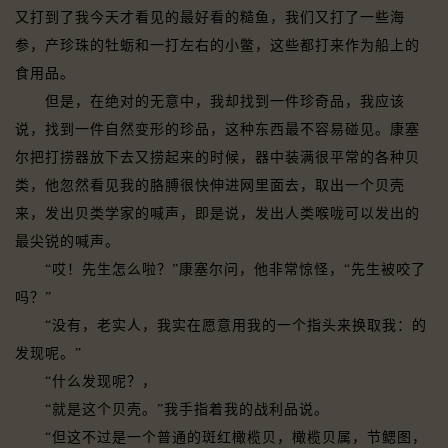
又打到了我今天才看见的最好看的糙鱼，我们又打了一些海
参，产珍珠的牡蛎和一打左右的小鳖，这些都打来作为船上的
食用品。
但是，在绝对的无意中，我却找到一件珍奇品，我应该
说，找到一件自然变形的珍品，这种东西最不容易碰见。康塞
尔把打捞器放下去又捞起来的时候，器中装满很平常的各种贝
类，他忽然看见我的胳膊很快伸进网里面去，取出一个贝壳
来，发出贝类学家的喊声，即是说，发出人类喉咙可以发出的
最尖锐的喊声。
“哎！先生怎么啦？”康塞尔问，他非常惊怪，“先生被咬了
吗？”
“没有，老实人，我实在愿意用我的一个指头来换取我：的
发现呢。”
“什么发现呢？，
“就是这个贝壳。”我手指着我的战利品说。
“但这不过是一个普通的斑红橄榄贝，橄榄贝属，节鳃图，