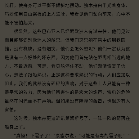
长杆，使舟身可以平衡不倾斜地摆动。独木舟由半光着身体、
巧妙使用自由桨板的上人驾驶，我看见他们驶向前来，心中不
能不害怕起来。
很显然，这些巴布亚人已经跟欧洲人有过来往，他们见过
而且能够识别欧洲人的船只。但我们这只躺在湾中的钢铁圆
锥，没有桅槁，没有烟突，他们会怎么想呢？他们一定认为这
是没有一点好处的坏东西，因为他们首先站在距离相当远的地
方，不敢近前。可是，看见船停住不动，他们渐渐恢复了信
心，想法子跟船熟识。正是这种要求熟识的行动，人们应加以
阻止。我们的武器没有砰砰的声响，对于这些土人只能有一种
很平常的效力，因为他们所害怕的是宏大的炮声，雷电的危险
虽然在闪光而不在声响。但如果没有隆隆的轰击，也很少有人
害怕。
这时候，独木舟更逼近诺第留斯号了，一阵一阵的箭落在
船身上了。
“真怪！下雹子了！"康塞尔说，“可能是有毒的雹子呢！”