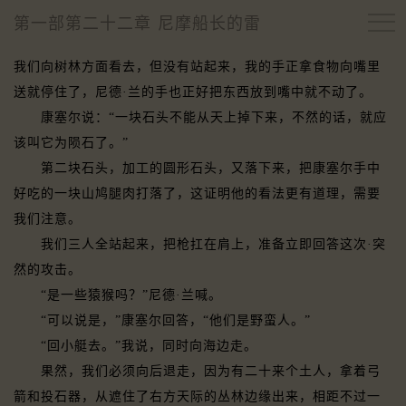
第一部第二十二章 尼摩船长的雷
我们向树林方面看去，但没有站起来，我的手正拿食物向嘴里
送就停住了，尼德·兰的手也正好把东西放到嘴中就不动了。
康塞尔说：“一块石头不能从天上掉下来，不然的话，就应
该叫它为陨石了。”
第二块石头，加工的圆形石头，又落下来，把康塞尔手中
好吃的一块山鸠腿肉打落了，这证明他的看法更有道理，需要
我们注意。
我们三人全站起来，把枪扛在肩上，准备立即回答这次·突
然的攻击。
“是一些猿猴吗？”尼德·兰喊。
“可以说是，”康塞尔回答，“他们是野蛮人。”
“回小艇去。”我说，同时向海边走。
果然，我们必须向后退走，因为有二十来个土人，拿着弓
箭和投石器，从遮住了右方天际的丛林边缘出来，相距不过一