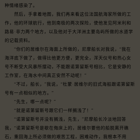
种情绪感染了。
然后，手拿着地图，我们再来看这位法国航海家所做的工
作，他的环球航行，他到南极的两次探险，使他发见阿米利和
路易·非力两个地方，以及他对于大洋洲主要岛屿所做的水道学
的记载资料。
“你们的居维尔在海面上所做的，尼摩船长对我说，“我在
海洋底下做了，做得比他更方便，更完全，浑天仪号和热心女
号不断受大风暴所摆动，不能跟诺第留斯号相比，它是安静的
工作室，在海水中间真正安然不动呢！”
“不过，船长，”我说，“杜蒙·居维尔的旧式海船跟诺第留斯
号有一点相似的地方。”
“先生，哪一点呢？”
“就是诺第留斯号跟它们一样搁浅了！”
“诺第留斯号并没有搁浅，先生，”尼摩船长冷淡地回答
我，“诺第留斯号是歇在侮床上的，居维尔要他的船脱离开礁
石，重回海上所必须做的艰苦工程，困难动作，我根本不用