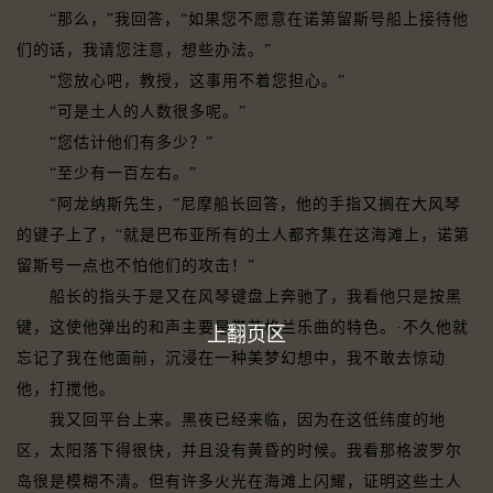
“那么，”我回答，“如果您不愿意在诺第留斯号船上接待他
们的话，我请您注意，想些办法。”
“您放心吧，教授，这事用不着您担心。”
“可是土人的人数很多呢。”
“您估计他们有多少？”
“至少有一百左右。”
“阿龙纳斯先生，”尼摩船长回答，他的手指又搁在大风琴
的键子上了，“就是巴布亚所有的土人都齐集在这海滩上，诺第
留斯号一点也不怕他们的攻击！”
船长的指头于是又在风琴键盘上奔驰了，我看他只是按黑
键，这使他弹出的和声主要是带苏格兰乐曲的特色。·不久他就
上翻页区
忘记了我在他面前，沉浸在一种美梦幻想中，我不敢去惊动
他，打搅他。
我又回平台上来。黑夜已经来临，因为在这低纬度的地
区，太阳落下得很快，并且没有黄昏的时候。我看那格波罗尔
岛很是模糊不清。但有许多火光在海滩上闪耀，证明这些土人