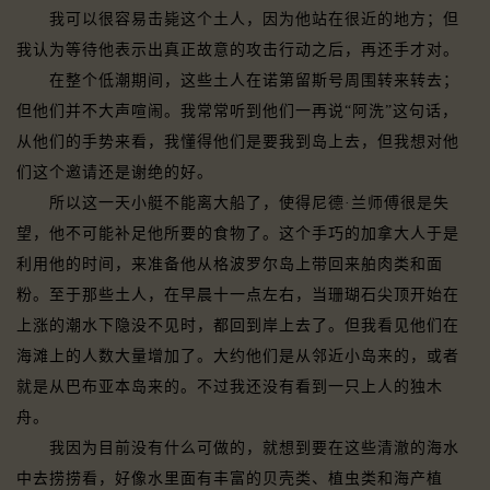
我可以很容易击毙这个土人，因为他站在很近的地方；但
我认为等待他表示出真正故意的攻击行动之后，再还手才对。
在整个低潮期间，这些土人在诺第留斯号周围转来转去；
但他们并不大声喧闹。我常常听到他们一再说“阿洗”这句话，
从他们的手势来看，我懂得他们是要我到岛上去，但我想对他
们这个邀请还是谢绝的好。
所以这一天小艇不能离大船了，使得尼德·兰师傅很是失
望，他不可能补足他所要的食物了。这个手巧的加拿大人于是
利用他的时间，来准备他从格波罗尔岛上带回来舶肉类和面
粉。至于那些土人，在早晨十一点左右，当珊瑚石尖顶开始在
上涨的潮水下隐没不见时，都回到岸上去了。但我看见他们在
海滩上的人数大量增加了。大约他们是从邻近小岛来的，或者
就是从巴布亚本岛来的。不过我还没有看到一只上人的独木
舟。
我因为目前没有什么可做的，就想到要在这些清澈的海水
中去捞捞看，好像水里面有丰富的贝壳类、植虫类和海产植