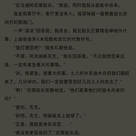
“应当通知尼摩船长。”我说，同时我就从嵌板中进来。
我走到客厅中，客厅里没有人。我冒昧敲一敲朝着船长房
间开的那扇门。
一声“请进”回答我；我进去，我见船长正聚精会神地作计
算，上面有很多X未知数和其它的代数符号。
“我打搅您吧？”我有礼貌他说。
“不错，阿龙纳斯先生，”船长回答我，“不过我想您来见
我，一定有紧急重大的事情。”
“对，很紧急，很重大的事，土人的许多独木舟把我们围起
来了，几分钟内，我们一定就要受到好几百土人的攻击了.”
“啊！"尼摩船长安静地说，“他们是乘他们的独木舟来的
吗？”
“是的，先生。
“好吧，先生，把嵌板关上就够了。”
“正是，我就是来告诉您……”
“再没有更容易的了."尼摩船长说。