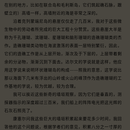
在别的地方，比如在联合岛和毛利斯岛，它们筑起礁石脉，跟
壁立的）高墙一样，高墙附近的海是非常之深的。
沿着克列蒙端尼岛的悬崖仅仅走了几百米，我对于这些微
生物中的劳动者所完成的巨大工程十分赞赏。这些悬崖大半是
称为千孔珊瑚、滨珊瑚、星珊瑚和脑形珊瑚的造礁珊瑚类的杰
作。造礁珊瑚类动物在海波激荡的表面一层特别繁衍，因此，
它们的造礁工作是从上层开始，渐次及于下层的，上层带着剩
余的分泌物，渐渐沉到下面去。达尔文的学说就是这样，他应
用这学说来说明环状珊瑚岛的构成——照我的意思，这学说比
那以海面下几米有浮出的山岭或火山的峰顶作为造礁珊瑚的工
作基地的学说，较为优越，较为合理。
我可以挨近这些新奇的墙垣观察，因为它们是垂直的，测
探器指示的深度超过三百米，我们船上的阵阵电光把这光辉的
石灰石照亮了。
康塞尔问我这些巨大的墙垣积累起来要花多少时间，我回
答他的这个问题说，根据学者们的意见，积累八分之一寸厚的