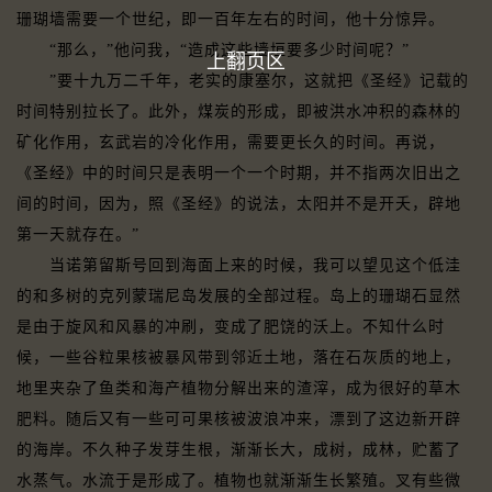
珊瑚墙需要一个世纪，即一百年左右的时间，他十分惊异。
“那么，”他问我，“造成这些墙垣要多少时间呢？”
上翻页区
”要十九万二千年，老实的康塞尔，这就把《圣经》记载的
时间特别拉长了。此外，煤炭的形成，即被洪水冲积的森林的
矿化作用，玄武岩的冷化作用，需要更长久的时间。再说，
《圣经》中的时间只是表明一个一个时期，并不指两次旧出之
间的时间，因为，照《圣经》的说法，太阳并不是开夭，辟地
第一天就存在。”
当诺第留斯号回到海面上来的时候，我可以望见这个低洼
的和多树的克列蒙瑞尼岛发展的全部过程。岛上的珊瑚石显然
是由于旋风和风暴的冲刷，变成了肥饶的沃上。不知什么时
候，一些谷粒果核被暴风带到邻近土地，落在石灰质的地上，
地里夹杂了鱼类和海产植物分解出来的渣滓，成为很好的草木
肥料。随后又有一些可可果核被波浪冲来，漂到了这边新开辟
的海岸。不久种子发芽生根，渐渐长大，成树，成林，贮蓄了
水蒸气。水流于是形成了。植物也就渐渐生长繁殖。叉有些微