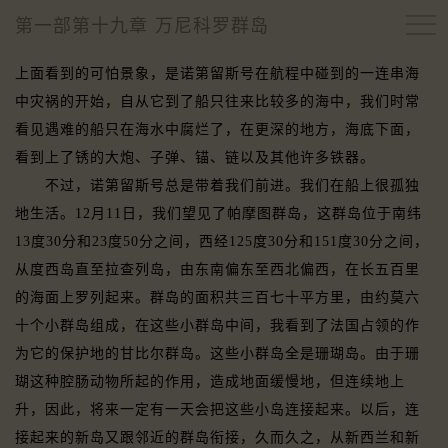
第一部第十九章 万尼科罗群岛
上面看到的可怕景象，是诺第留斯号在航程中碰到的一连串海
中灾祸的开始，自从它到了船只往来比较多的海中，我们时常
看见遇难的船只在海水中腐烂了，在更深的地方，海底下面，
看到上了锈的大炮、子弹、锚、链以及其他许多铁器。
不过，诺第留斯号总是带着我们前进。我们在船上很孤独
地生活。12月11日，我们望见了帕摩图群岛，这群岛位于南纬
13度30分和23度50分之间，西经125度30分和151度30分之间，
从度西岛直至拉查列岛，由东南偏东至西北偏西，在长五百里
的海面上罗列起来。群岛的面积共三百七十平方里，由约莫六
十个小群岛组成，在这些小群岛中间，我看到了法国占领的作
为它的保护地的甘比尔群岛。这些小群岛全是珊瑚岛。由于珊
瑚这种腔肠动物所起的作用，造成地面缓慢地，但连续地上
升，因此，将来一定有一天会把这些小岛连接起来。以后，连
接起来的新岛又跟邻近的群岛衔接，久而久之，从新西兰和新