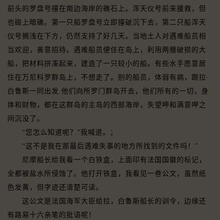
前头的罗盘号撞在南边海岸的礁石上。浑天仪号前来援救，但
也碰上暗礁。第一只船罗盘号立即撞破沉下去，第二只船浑天
仪号搁浅在下方，仍然支持了好几天。当地土人对遇难船员相
当欢迎，善意招待。遇难船员便住在岛上，利用两艘破损的大
船，把材料拼凑起来，建造了一只较小的船。有些水手愿意居
住在万尼科罗群岛上，不想走了。别的船员，体弱有病，跟拉·
白鲁斯一同出发.他们向所罗门群岛开去，他们所有的一切，身
体和财物，都在这群岛的主岛的西部海岸，失望呷和满意呷之
间沉没了。
“您怎么知道呢？”我喊道。；
“这不是我在那最后遇难失事的地方所找到的文件吗！”
尼摩船长给我看一个白铁盒，上面印有法国国徽的标记，
全都被盐水所侵蚀了。他打开铁盒，我看见一卷公文，虽然纸
色发黄，但字迹还清楚可读。
这公文是法国海军大臣给拉，白鲁斯船长的训令，边缘还
有路易十六亲笔的批语呢！