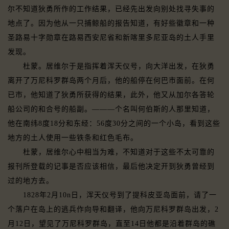
尔不知道狄勇所作的工作结果，已经先出发向别处找寻失事的
地点了。因为他从一只捕鲸船的报告知道，有好些徽章和一种
圣路易十字勋章在路易西安尼省和新喀里多尼亚岛的土人手里
发现。
杜蒙。居维尔于是指挥着浑天仪号，向大洋出发，在狄勇
离开了万尼科罗群岛两个月后，他的船停在何巴市面前。在何
已市，他知道了狄勇所获得的结果，此外，他又从加尔各答轮
船公司的和合号的船副。———个名叫何伯斯的人那里知道，
他在南纬8度18分和东经：56度30分之间的一个小岛，看到这些
地方的土人使用一些铁条和红色毛布。
杜蒙，居维尔心中相当为难，不知道对于这些不太可靠的
报刊所登载的记事是否应该相信，最后他决定开到狄勇曾经到
过的地方去。
1828年2月10n日，浑天仪号到了提科皮亚岛面前，请了一
个落户在岛上的逃兵作向导和翻译，他向万尼科罗群岛出发，2
月12日，望见了万尼科罗群岛，直至14日他都是沿着群岛的礁