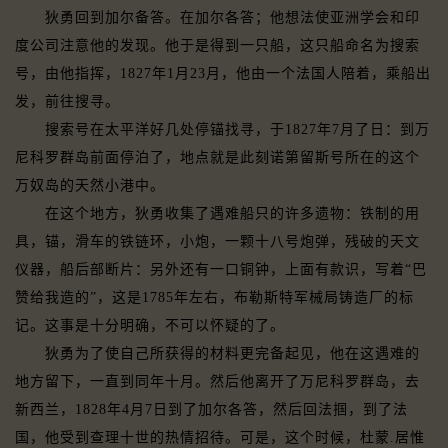
狄勇回到加尔备答。在加尔各答；他想法使亚洲学会和印
度公司注意他的发现。他于是得到一只船，这只船命名为搜索
号，由他指挥，1827年1月23月，他由一个法国人陪着，乘船出
发，前往搜寻。
搜索号在太平洋好几处停锚找寻，于1827年7月了日：到万
尼科罗群岛前面停泊了，地点就是此刻诺第留斯号所在的这个
万奴岛的天然小港中。
在这个地方，狄勇收集了遇难船只的许多遗物：铁制的用
具，锚，滑车的铁链环，小炮，一颗十八号炮弹，残破的天文
仪器，船后部断片：另外还有一口铜钟，上面有款识，写着“巴
赞给我造的”，这是1785年左右，布勒斯特军械局铸造厂的标
记。这事是十分明确，不可以怀疑的了。
狄勇为了使自己所获得的材料更完备起见，他在这遇难的
地方留下，一直到同年十月。然后他离开了万尼科罗群岛，去
新西兰，1828年4月7日到了加尔各答，然后回法掴，到了法
国，他受到查理十世的热情招待。可是，这个时候，杜蒙.居惟