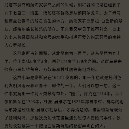
加塔布群岛和航海家群岛之间的时候，测程器的记录已经到了
九千七百二十海里；汤加塔布群岛是从前阿尔戈号、太子港号
和博兰公爵号的船员丧生的地方，航海家群岛是拉·白鲁斯的朋
友、郎格尔船长被杀的所在。不久我又望见了维蒂群岛，岛上
的土人曾经屠杀过和合号的水手和指挥可爱的约瑟芬号的南特
人布罗船长。
这群岛所占的面积，从北至南为一百里，从东至西为九十
里，位于南纬6度至2度，西经174度至179度之间。这群岛是由
很多小岛如维蒂岛、万奴岛和甘杜朋等岛组成的。
这群小岛是塔斯曼在1643年发现的，那一年也就是托利色
利发明风雨表和路易十四即位的一年。人们可以想一想，这三
件事究竟那一件对人类最有益处、”随后，库克在1714年，当土
尔加斯朵在1793年，杜蒙·居维尔在1827年都曾来过，群岛的地
理形势是经杜蒙·居维尔勘察后，才弄清楚的。诺第留斯号驶近
了魏利阿湾，那位狄勇船长在这里遇到过惊人冒险的事件，狄
勇船长就是第一个把拉白鲁斯沉船的秘密弄明白的人。