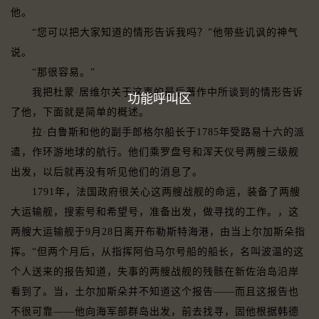
他。
“您可以把大家知道的情形告诉我吗？”他带些讥讽的神气
说。
“那很容易。”
我把杜蒙·居维尔关于这事的最后著作中所谈到的情形告诉
功能呼叫区
了他，下面就是简单的概述。
拉·白鲁斯和他的副手郎格尔船长于1785年受路易十六的派
遣，作环游地球的航行。他们乘罗盘号和浑天仪号两艘三级舰
出发，以后就再没有听见他们的消息了。
1791年，法国政府很关心这两艘战舰的命运，装备了两艘
大运输舰，搜索号和希望号，准备出发，做寻找的工作。，这
两艘大运输舰于9月28日离开布勒斯特海港，由当上尔加斯朵指
挥。“但两个月后，从指挥阿伯马尔号船的船长，名叫波温的这
个人送来的报告知道，失事的两艘战舰的残骸在新佐治岛沿岸
看到了。当，土尔加斯朵并不知道这个报告——而且这报告也
不很可靠——他向海军部群岛出发，前去找寻，固他根据韩德