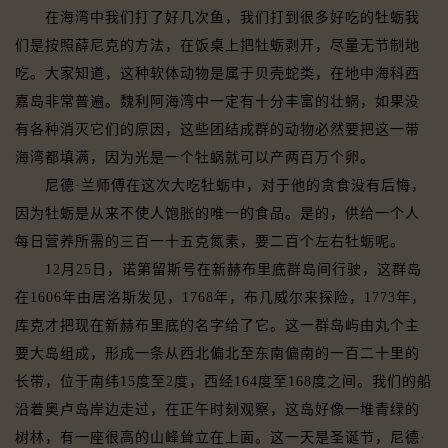
在海湾中我们打了好几次鱼，我们打到很多好吃的牡蛎我
们是按照薛尼克的方法，在饭桌上把牡蛎剥开，尽量无节制地
吃。大家知道，这种软体动物是属于贝壳蛇类，在地中海科西
嘉岛非常普遍。魏利阿海湾中一定有十分丰富的壮蜗，如果没
有各种消灭它们的原因，这些团结成群的动物必然要把这一带
海湾都填满，因为光是一个牡蜗就可以产两百万个卵。
尼德·兰师傅在这次大吃牡蛎中，对于他的贪食没有后悔，
因为牡蛎是从来不使人饱胀的唯一的食品。是的，供给一个人
每日营养所需的三百一十五克氮素，要二百个左右牡蛎呢。
12月25日，诺第留斯号在新赫布里底群岛间行驶，这群岛
在1606年由居洛斯发见，1768年，布几威尔来探险，1773年，
库克才把现在新赫布里底的名字给了它。这一群岛屿由丸个主
要大岛组成，形成一条从西北偏北至东南偏南的一百二十里的
长带，位于南纬15度至2度，西经164度至168度之间。我们的船
沿着奥卢岛岸边走过，在正午时刻观察，这岛好像一堆青绿的
树林，有一座很高的山峰耸立在上面。这一天是圣诞节，尼德·