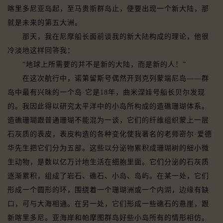
喀里多尼亚岛起，至马贵斯群岛止，便要出现一个新大陆，那
就是未来的第五大洲。
那天，我在尼摩船长面前谈我的新大陆构成的理论，他很
冷淡地这样回答我：
“地球上所需要的并不是新的大陆，而是新的人！”
在这次航行中，诺第留斯号偶然开到克列蒙端尼岛——群
岛中最有兴昧的一个岛·它是18年，曲米涅娃号船长贝尔发现
的。我因此得以研究太平洋中的小岛所构成的造礁珊瑚体系。
造礁珊瑚跟普通珊瑚不能混为一谈，它们的纤维组织蒙上一层
石灰质的表皮，表皮构造的各种变化使我著名的老师密尔·爱德
华先生把它们分为五部。这些以分泌物累积成珊瑚树的细小微
生动物，是数以亿万计地生活在细胞里面。它们分泌的石灰质
逐渐累积，组成了岩石、礁石、小岛、岛屿。在某一处，它们
形成一个圆形的环，围绕着一个珊瑚洲或一个内湖，边缘有缺
口，可与大海相通。在另一处，它们形成一些礁石的悬崖，跟
新喀里多尼。亚海岸和帕摩图群岛好些小岛所有的情形相仿。