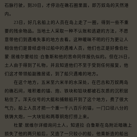
石脉行驶，到20日，才停泊在礁石圈里面，即万奴岛的天然港
内。
23日，好几名船上的人员在岛上走了一圈，得到一些不重
要的残余物品。当地土人采取一种不认账和逃避的方法，不愿
意带他们到遇难失事的地方去看。这种暖昧不明的行为更让人
相信他们是曾经虐待过船中的遇难人员，他们也正是好像伯杜
蒙·居维尔要给拉·白鲁斯和他的苦命同伴报仇似的。但在26日，
土人由于得到了礼物，并且知道他们不至于受到任何报复，他
们这才带领船副雅居诺，到了船只遇难的地方。
在这个地方，五米至六米半的水深处，在巴古和万奴两岛
的礁石间，堆积着的锚、炮、铁块和铅块都被石灰质的沉积层
粘住了。浑夭仪号的大艇和捕鲸船开到了这个地方，费了很大
气力，船上人员才把一个重一千八百斤的锚，一门口径八分的
铁铸大炮，一大块铅和两尊铜炮打捞上来。
杜蒙·居维尔详细询问土人，知道拉·白鲁斯在岛附近暗礁上
损失了他的两只船后，又造了一只较小的船，他乘新造的船出