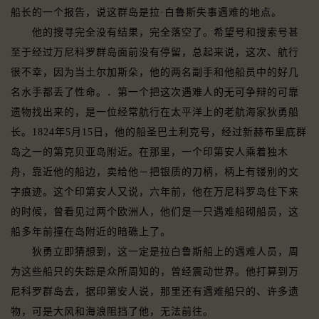
船长的一个报告，说这群岛是拉·白鲁斯失事遇难的地点。
他的搜寻完全没有结果，完全落空了。希望号和搜索号甚
至于经过万尼科罗群岛面前没有停留，总起来说，这次、航行
很不幸，因为当土尔加斯朵，他的两名副手和他船员中的好几
名水手都丢了性命。．第一个把这次遇难人的无可争辩的可靠
遗物找出来的，是一位经常航行在太平洋上的老航海家狄勇船
长。1824年5月15日，他的船圣巴土利克号，经过新赫布里底群
岛之一的第克贝亚岛附近。在那里，一个印第安人乘着独木
舟，靠近他的船边，卖给他－把银质的刀柄，柄上有镂别的文
字痕迹。这个印第安人又说，六年前，他在万尼科罗岛住下来
的时候，曾看见过两个欧洲人，他们是一只遇难船砌船员，这
船多年前撞在岛附近的暗礁上了。
狄勇立即猜想到，这一定是拉白鲁斯船上的遇难人员，周
为这些船只的失踪是众所周知的，曾经震动世界。他打算到万
尼科罗群岛去，据印第安人说，那里还有遇难船只的、许多遗
物，可是大风和海浪阻挡了他，无法前往。