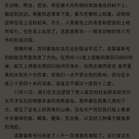
生动物，爬虫，昆虫，附在被大风吹倒的其他海岛的树干上，
输送到这边。龟鳖到这里来下蛋，禽鸟在嫩枝上结巢。动物就
这样在岛上活跃起来。不久，人类被岛上的青葱和肥饶的土地
所吸引，也在岛上出现了。这就是群岛——微生动物的惊人杰
作的形成过程。
傍晚时候，克列蒙端尼岛在远处隐没不见了，诺第留斯号
的航路显然是改变了方向。在西经135度上接触到南回归线的时
候，船又上溯南北两回归线间的海水，向西北偏西驶去.虽然夏
季的太阳光十分厉害，但我们一点不受炎热的影响，因为在水
底三十至四十米的深度，温度总不超过十度到十二度。
12月15日，我们在东边望到了使人留恋的社会群岛和作为
太平洋玉后的啊娜多姿的塔希提岛。我早晨在距离几里的下
方，望见了这岛上的高耸的山峰。沿岛水产供应我们船上餐桌
许多美味的鱼，鳍鱼、鲤鱼、乳白鱼，以及好几种属于鳗鱼类
的海蛇。
诺第留斯号已经走了八千一百海里的海程了。当它穿过东