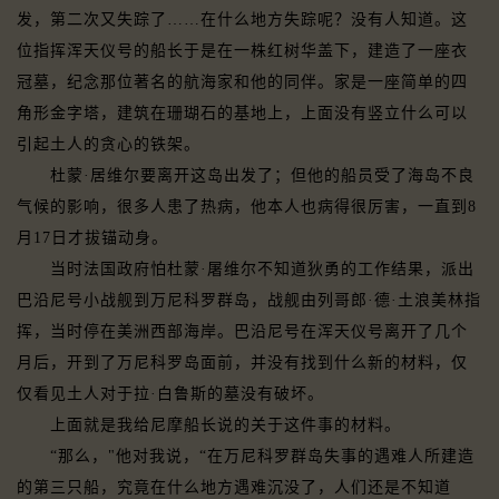
发，第二次又失踪了……在什么地方失踪呢？没有人知道。这
位指挥浑天仪号的船长于是在一株红树华盖下，建造了一座衣
冠墓，纪念那位著名的航海家和他的同伴。家是一座简单的四
角形金字塔，建筑在珊瑚石的基地上，上面没有竖立什么可以
引起土人的贪心的铁架。
杜蒙·居维尔要离开这岛出发了；但他的船员受了海岛不良
气候的影响，很多人患了热病，他本人也病得很厉害，一直到8
月17日才拔锚动身。
当时法国政府怕杜蒙·屠维尔不知道狄勇的工作结果，派出
巴沿尼号小战舰到万尼科罗群岛，战舰由列哥郎·德·土浪美林指
挥，当时停在美洲西部海岸。巴沿尼号在浑天仪号离开了几个
月后，开到了万尼科罗岛面前，并没有找到什么新的材料，仅
仅看见土人对于拉·白鲁斯的墓没有破坏。
上面就是我给尼摩船长说的关于这件事的材料。
“那么，"他对我说，“在万尼科罗群岛失事的遇难人所建造
的第三只船，究竟在什么地方遇难沉没了，人们还是不知道