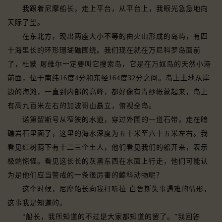
我跟着尼摩船长，走上平台，从平台上，我眼光急急地向
天际了望。
在东北方，现出两座大小不等的由火山形成的岛屿，有四
十海里长的环形珊瑚礁围绕。我们现在就在万尼科罗岛面前
了，杜蒙·屠维尔一定要叫它搜索岛，它是在万奴岛的天然小港
前面，位于南纬16度4分和东经164度32分之间。岛上土地从岸
边的海滩，一直到内部的高峰，都好像有青纱帐蒙起来，岛上
有高九百米左右的加波哥山矗立，俯视全岛。
诺第留斯号从窄狭的水道，穿过外围的一道石带，走在暗
礁岩石里面了，这里的海水深度为五十米至六十五米左右。我
看见红树荫下有十二三个土人，他们看见我们的船开来，表示
极端惊怪。看见这长长的灰黑东西在水面上行走，他们可能认
为是他们应当警戒的一条很厉害的鲸科动物呢？
这个时候，尼摩船长向我打听拉·白鲁斯失事遇难的情形，
这事我是知道的。
“船长，我所知道的不过是大家都知道的罢了。”我回答