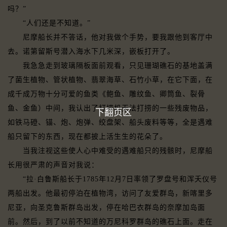
吗？”
“人们还是不知道。”
尼摩船长并不答话，他对我做个手势，要我跟他到客厅中
去。诺第留斯号潜入海水下几米深，嵌板打开了。
我急急走到玻璃隔板面前观看，只见珊瑚礁石的基地盖满
了菌生植物、管状植物、翡翠海草、石竹小草，在它下面，在
成千成万物十分可爱的鱼类《鲍鱼、雕纹鱼、卿筒鱼、裂骨
鱼、金鱼）中间，我认出了打捞机无法打捞的一些残废物品，
下翻页区
如铁马磴、锚、炮、炮弹、绞盘架、船头废料等等，全是遇难
船只留下的东西，现在都披上活生生的花朵了。
当我注视这些使人心中难受的遇难船只的残骸时，尼摩船
长用很严肃的声音对我说：
“拉·白鲁斯船长于1785年12月7日率领了罗盘号和浑夭仪号
两船出发。他最初停泊在植物湾，访问了友爱群岛，新喀里多
尼亚，向圣克鲁斯群岛出发，停在哈巴衣群岛的奈摩加岛面
前。然后，到了以前不知道的万尼科罗群岛的礁石上面。走在