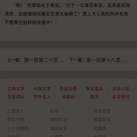
“啊！”尼摩船长于是说，“对于一位海员来说，这真是死得
漂亮：这座珊瑚坟墓实在是太幽静了！愿上天让我的同伴和我
不要葬在别样的坟墓中！”
上一篇：
第一部第二十章 托列斯海峡
下一篇：
第一部第十八章 太平洋下四千里
古典文学
中国文学
外国名著
寓言童话
武侠小说
百家讲坛
中外名人
故事会
散文
名言警句
三国演义
红岩
浪史奇观
朝花夕拾
幽默笑话
傅雷家书
小小说精选
春闺秘史
肉蒲团