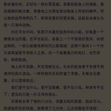
象纺锤形状，正好比一根长雪茄烟。我看到船身上的钢板，彼
此稍微的鳞次着，很像地上大爬虫类动物身上所有的鳞甲。所
以我很自然地明白了，即使有最好的望远镜，这船总会被认为
是一只海中动物。
约在平台中间，有那只半藏在船壳中的小艇，好象是一个
微微突出的瘤。在平台前后，各装上一个不很高的笼间、向侧
边倾斜，一部分装着很厚的凹凸玻璃镜：这两个笼间卜一个作
为诺第留斯号领航人之用，另一个装着强力的电灯，光芒四
射，探照航路。
海上风平浪静，天空清朗无云。长长的船身差不多感不到
海洋的阔大波动。一阵轻微的东风吹皱了洋面。夭惭全无烟
雾，可以望得很远。
我们望不见什么。望不见暗礁，望不见小岛。林肯号不见
了；望见的只是一片汪洋的海水。
尼摩船长带了他的六分仪，测量太阳的高度，因此可以。
知道船所在的纬度。他等待了几分钟，让太阳跟地平线相：