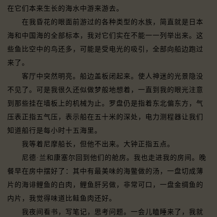
在它们本来生长的海水中游来游去。
在我昏花的眼面前游过的各种类型的水族，简直就是日本
海和中国海的全部标本，我对它们实在不能一一列举出来。这
些鱼比空中的鸟还多，可能是受电光的吸引，全部向船边跑过
来了。
客厅中突然明亮。船边盖板闭起来。使人神迷的光景隐没
不见了。可是我很久还似做梦般地想着，一直到我的眼光注意
到那些挂在墙板上的机械为止。罗盘仍是指着东北偏东方，气
压表正指五气压，表示船在五十米的深处，电力测程器让我们
知道船行是每小时十五海里。
我等着尼摩船长，但他不出来。大钟正指五点。
尼德·兰和康塞尔回到他们的舱房。我也走进我的房间。晚
餐早在房中摆好了：其中有最美味的海鳖做的汤，一盘切成薄
片的海诽鲤鱼的白肉，鲤鱼肝另做，非常可口，一盘金绸鱼的
内片，我觉得味道比鲑鱼肉还好。
我夜间看书，写笔记，思考问题。一会儿瞌睡来了，我就