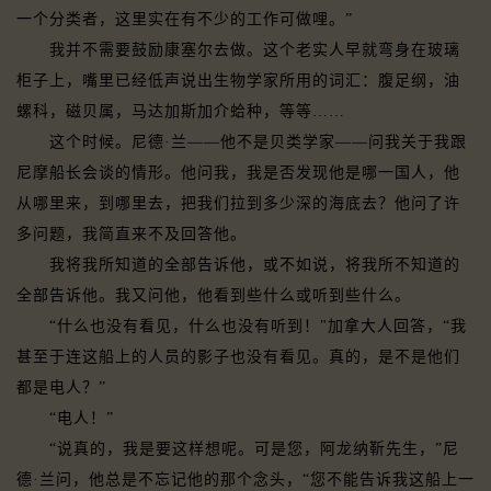
一个分类者，这里实在有不少的工作可做哩。”
我并不需要鼓励康塞尔去做。这个老实人早就弯身在玻璃
柜子上，嘴里已经低声说出生物学家所用的词汇：腹足纲，油
螺科，磁贝属，马达加斯加介蛤种，等等……
这个时候。尼德·兰——他不是贝类学家——问我关于我跟
尼摩船长会谈的情形。他问我，我是否发现他是哪一国人，他
从哪里来，到哪里去，把我们拉到多少深的海底去？他问了许
多问题，我简直来不及回答他。
我将我所知道的全部告诉他，或不如说，将我所不知道的
全部告诉他。我又问他，他看到些什么或听到些什么。
“什么也没有看见，什么也没有听到！"加拿大人回答，“我
甚至于连这船上的人员的影子也没有看见。真的，是不是他们
都是电人？”
“电人！”
“说真的，我是要这样想呢。可是您，阿龙纳靳先生，”尼
德·兰问，他总是不忘记他的那个念头，“您不能告诉我这船上一