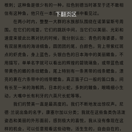
根刺；这种鱼是很少有的一种，拉色别德当时甚至于还不敢相
信有这种鱼，他只在一本日本的图画书中看见过。
下翻页区
在两小时内，整整一大群的水族部队围绕在诺第留斯号周
围。在它们的戏耍，它们的跳跃中间，当它们以美丽、光彩和
速度来彼此比赛对抗的时候，我分别认出：青色的海婆婆，带
有双层黑线的海诽绸鱼，圆团团的尾，白颜色，背上带紫红斑
点的虾虎鱼，身上蓝色，头银白色的日本海中的美丽鳍鱼，不
用描写，单单名字就可以看出的辉煌的碧琉璃鱼，或带蓝色或
带黄色的鳍的条纹鳃鱼，尾上特别有一条黑带的线条鳃鱼，漂
亮的裹在六条带中的线带鳃鱼，真正笛子口一般的笛口鱼，间
有长至一米的海鹌鹑，日本的火蛇，多刺的鳗鱼，眼睛细小生
动，大嘴中长有利牙的六英尺长蛇等等。
我们的赞美一直是最高度的。我们不断地发出惊叹声。尼
德·兰说出鱼的名字，康塞尔加以分类；我就在这些鱼类伪活泼
姿态和美丽的外形面前，感到极大的喜悦，我从没有像现在这
样的机会，可以任意观看这些动物，活生生的，自由自在的，