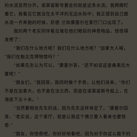
的水流显然分开。诺第留斯号要走的就是这条水流。我两眼盯
着它，我看见它抿没在太平洋的无边水际中；我正感到自己跟
水流一齐奔驰的时候，尼德·兰和康塞尔在客厅门口出现了。
我的两个老实同伴看见堆在他们眼前的神奇物品，惊怪得
发楞了：
“我们在什么地方呢？我们在什么地方呢？”加拿大人喊，
“我们在魁北克博物馆吗？”
“如果先生认为可以，”康塞尔答，“还不如说这是桑美拉大
厦呢！”
“朋友们，”我回答，我同时做个手势，让他们进来，“你们
不是在加拿大，也不是在法兰西，而是在诺第留斯号船上，在
海底下五十米。”
“当然要相信先生的话，因为先生这样肯定了。”康塞尔回
答，“老实说，这个客厅，就是让我这个佛兰蒙人看来也要惊
奇.”
“朋友，你惊奇吧，你好好地看吧，因为对于你这么能干的