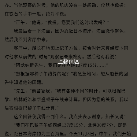
齐。当他观察的时候，他的肌肉没有一处颜动，仪器也像握：
在铁石的手中一般，绝对平稳。
“正午，”他说，“教授，您要我们这时出发吗？”
我最后看一下海面，因为靠近日本海岸，海面微作努色，
然后我回到客厅中来。
客厅中，船长在地图上记了方位，按合时计来算经度卜同
时他拿从前做的“时角”观察记录来校对。然后他对我说：
上翻页区
“阿龙纳斯先生，我们是在西经137度15分……”
“您根据哪种子午线算的呢？”我急急地问，想从船长的回
答中知道他的国籍。
“先生，”他答复我，“我有各种不同的时计，可以根据巴
黎、格林威治和华盛顿子午线来计算。但因为您的关系，我以
后将根据巴黎子午线计算.”
这个回答使我得不到什么。我点头表示谢意，船长又说：
“我们在巴黎子午线西经137度15分，北纬30度7分，即是
说，距日本海岸约为三百海里。今天11月8日，中午，我们开始