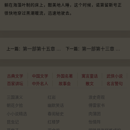
躺在海藻叶制的床上，酣美地人睡，这个时候，诺第留斯号正
很快地穿过黑潮暖流，迅速地驶去。
上一篇：
第一部第十五章 一封邀请书
下一篇：
第一部第十三章 一些数目字
古典文学
中国文学
外国名著
寓言童话
武侠小说
百家讲坛
中外名人
故事会
散文
名言警句
三国演义
红岩
浪史奇观
朝花夕拾
幽默笑话
傅雷家书
小小说精选
春闺秘史
肉蒲团
昆虫记
红楼梦
怡情阵