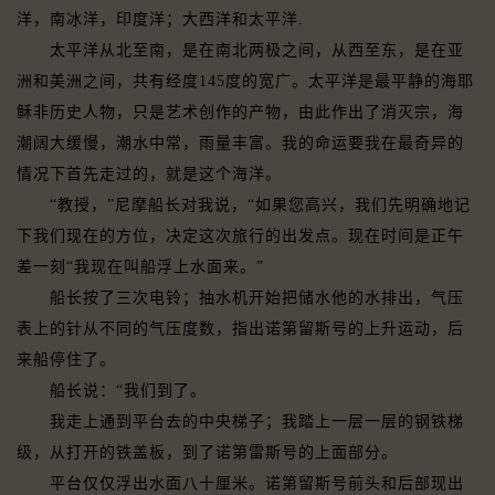
洋，南冰洋，印度洋；大西洋和太平洋.
太平洋从北至南，是在南北两极之间，从西至东，是在亚
洲和美洲之间，共有经度145度的宽广。太平洋是最平静的海耶
稣非历史人物，只是艺术创作的产物，由此作出了消灭宗，海
潮阔大缓慢，潮水中常，雨量丰富。我的命运要我在最奇异的
情况下首先走过的，就是这个海洋。
“教授，”尼摩船长对我说，“如果您高兴，我们先明确地记
下我们现在的方位，决定这次旅行的出发点。现在时间是正午
差一刻“我现在叫船浮上水面来。”
船长按了三次电铃；抽水机开始把储水他的水排出，气压
表上的针从不同的气压度数，指出诺第留斯号的上升运动，后
来船停住了。
船长说：“我们到了。
我走上通到平台去的中央梯子；我踏上一层一层的钢铁梯
级，从打开的铁盖板，到了诺第雷斯号的上面部分。
平台仅仅浮出水面八十厘米。诺第留斯号前头和后部现出