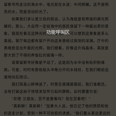
留斯号所走过的海水中，电光就在水波：中间照耀。这不是明
亮的水，而是流动的光了。
如果我们承认爱兰伯的假设，认为海底是有辉煌的磷光照
耀的，那么，大自然一定给海中的居民保留下一种最出奇的景
功能呼叫区
象，我现在看见这种光的无穷变化，就可以想到这景象是多么
美丽。客厅每边都有窗户开向这未曾经过探测的深渊。厅中的
黑暗愈显出外面的光辉，我们细看，好像这片纯晶体，真就是
那大到了不得的养鱼缸的玻璃一样。
诺第留斯号好像是不动了，这是因为水中没有标炽盼缘
故。可是，时时有那些船头冲角分开的水线纹，在我们眼前迅
速地向后掠过。
我们简直心醉神迷了，时靠在玻璃窗面前，我们谁都还。
没有打破这由于惊怪发怔所引起的静默。此时康塞尔说：
“尼德·兰朋友，您不是要看吗？现在您看吧！”
“真新鲜！真新鲜！”加拿大人说，他忘记了他的愤怒和他
的逃走计划，受到一种不可抗拒的诱惑，“我们要从更远更远的