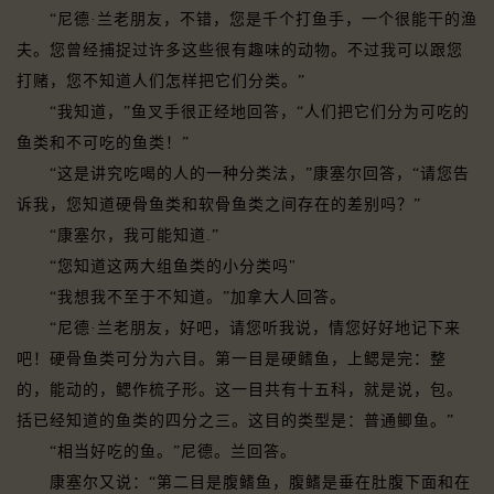
“尼德·兰老朋友，不错，您是千个打鱼手，一个很能干的渔
夫。您曾经捕捉过许多这些很有趣味的动物。不过我可以跟您
打赌，您不知道人们怎样把它们分类。”
“我知道，”鱼叉手很正经地回答，“人们把它们分为可吃的
鱼类和不可吃的鱼类！”
“这是讲究吃喝的人的一种分类法，”康塞尔回答，“请您告
诉我，您知道硬骨鱼类和软骨鱼类之间存在的差别吗？”
“康塞尔，我可能知道.”
“您知道这两大组鱼类的小分类吗"
“我想我不至于不知道。”加拿大人回答。
“尼德·兰老朋友，好吧，请您听我说，情您好好地记下来
吧！硬骨鱼类可分为六目。第一目是硬鳍鱼，上鳃是完：整
的，能动的，鳃作梳子形。这一目共有十五科，就是说，包。
括已经知道的鱼类的四分之三。这目的类型是：普通鲫鱼。”
“相当好吃的鱼。”尼德。兰回答。
康塞尔又说：“第二目是腹鳍鱼，腹鳍是垂在肚腹下面和在