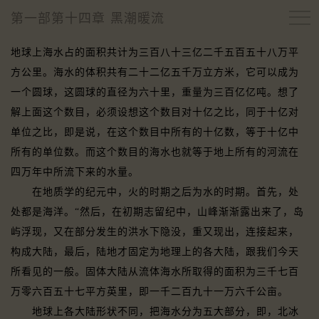
第一部第十四章 黑潮暖流
地球上海水占的面积共计为三百八十三亿二千五百五十八万平
方公里。海水的体积共有二十二亿五千万立方米，它可以成为
一个圆球，这圆球的直径为六十里，重量为三百亿亿吨。想了
解上面这个数目，必须设想这个数目对十亿之比，同于十亿对
单位之比，即是说，在这个数目中所有的十亿数，等于十亿中
所有的单位数。而这个数目的海水也就等于地上所有的河流在
四万年中所流下来的水量。
在地质学的纪元中，火的时期之后为水的时期。首先，处
处都是海洋。“然后，在初期志留纪中，山峰渐渐露出来了，岛
屿浮现，又在部分发生的洪水下隐没，重又现出，连接起来，
构成大陆，最后，陆地才固定为地理上的各大陆，跟我们今天
所看见的一般。固体大陆从流体海水所取得的面积为三千七百
万零六百五十七平方英里，即一千二百九十一万六千公亩。
地球上各大陆形状不同，把海水分为五大部分，即，北冰