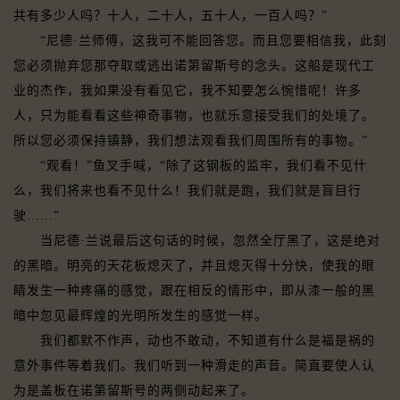
共有多少人吗？十人，二十人，五十人，一百人吗？”
“尼德·兰师傅，这我可不能回答您。而且您要相信我，此刻
您必须抛弃您那夺取或逃出诺第留斯号的念头。这船是现代工
业的杰作，我如果没有看见它，我不知要怎么惋惜呢！许多
人，只为能看看这些神奇事物，也就乐意接受我们的处境了。
所以您必须保持镇静，我们想法观看我们周围所有的事物。”
“观看！”鱼叉手喊，“除了这钢板的监牢，我们看不见什
么，我们将来也看不见什么！我们就是跑，我们就是盲目行
驶……”
当尼德·兰说最后这句话的时候，忽然全厅黑了，这是绝对
的黑暗。明亮的天花板熄灭了，并且熄灭得十分快，使我的眼
睛发生一种疼痛的感觉，跟在相反的情形中，即从漆一般的黑
暗中忽见最辉煌的光明所发生的感觉一样。
我们都默不作声，动也不敢动，不知道有什么是福是祸的
意外事件等着我们。我们听到一种滑走的声音。简直要使人认
为是盖板在诺第留斯号的两侧动起来了。