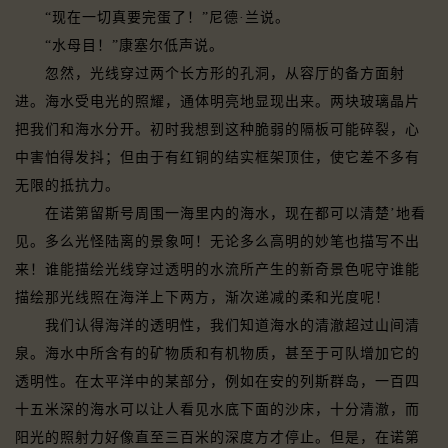
“现在一切真要完蛋了！”尼德·兰说。
“水母目！”康塞尔低声说。
忽然，光线穿过两个长方形的孔洞，从容厅的备方面射
进。海水受电光的照耀，通体明亮地显现出来。两块玻璃晶片
把我们和海水分开。初时我想到这种脆弱的隔板可能碎裂，心
中害怕得发抖；但由于有红铜的结实框架顶住，使它差不多有
无限的抵抗力。
在诺第留斯号周围一海里内的海水，现在都可以清楚’地看
见。多么光怪陆离的景象呵！无论多么高明的妙笔也描写不出
来！谁能描绘光线穿过透明的水流所产生的新奇景色呢守谁能
描绘那光线照在海洋上下两方，渐次递减的柔和光度呢！
我们认得海洋的透明性，我们知道海水的清澈超过山间清
泉。海水中所含有的矿物质和有机物质，甚至于可队增加它的
透明性。在太平洋中的某部分，例如在安的列斯群岛，一百四
十五米深的海水可以让人看见水底下面的沙床，十分清澈，而
阳光的照射力好像直至三百米的深度方才停止。但是，在诺第