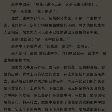
康塞尔回答：“那我可说不上来。这是我主人的事！，
“是一条箭鱼。”我于是说了。
诚然，康塞尔这个人，狂热的分类家，不是一个生物学
家，我想他不一定能分别鲤鱼和鳍鱼的不同。总之他跟加拿大
人正相反，加拿大人可以毫不迟疑他说出这些鱼的名字来。
尼德·兰回答：“是一条中国箭鱼。”
康塞尔于是低声说：“箭鱼属，硬皮科，固颚目。”
毫无疑问，尼德·兰和康塞尔，他们俩合起来，会成为一位
出色的生物学家。
加拿大人并没有弄错。面前是一群箭鱼，压扁的身躯。皱
纹的皮肤，背脊上有箭链式的武器，在诺第留斯号周围游来游
去，鼓动着它们尾巴两边的四排尖刺。再没有比它们的外表更
使人赞赏的了，上边灰色，下面全白，点点的金黄在波浪的漩
涡中间闪闪发亮，多么美丽！在箭鱼中间，有鳃鱼，像随凤招
展的台布，翻来转去，鳃鱼中我看到了使我很喜欢的那种中国
鲤鱼，它上半身黑黄色，肚下淡淡的玫瑰色，眼睛后面带有三