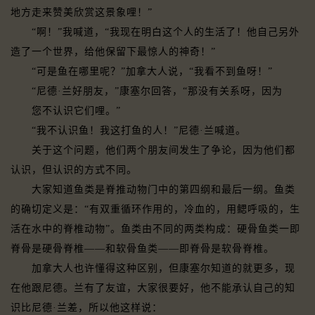
地方走来赞美欣赏这景象哩！”
“啊！”我喊道，“我现在明白这个人的生活了！他自己另外
造了一个世界，给他保留下最惊人的神奇！”
“可是鱼在哪里呢？”加拿大人说，“我看不到鱼呀！”
“尼德·兰好朋友，”康塞尔回答，“那没有关系呀，因为
您不认识它们哩。”
“我不认识鱼！我这打鱼的人！”尼德·兰喊道。
关于这个问题，他们两个朋友间发生了争论，因为他们都
认识，但认识的方式不同。
大家知道鱼类是脊推动物门中的第四纲和最后一纲。鱼类
的确切定义是：“有双重循环作用的，冷血的，用鳃呼吸的，生
活在水中的脊椎动物”。鱼类由不同的两类构成：硬骨鱼类一即
脊骨是硬骨脊椎——和软骨鱼类——即脊骨是软骨脊椎。
加拿大人也许懂得这种区别，但康塞尔知道的就更多，现
在他跟尼德。兰有了友谊，大家很要好，他不能承认自己的知
识比尼德·兰差，所以他这样说：