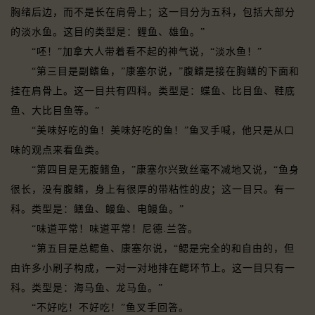
胸绪后边，而不是长在肩骨上；这一目分为五科，包括大部分
的淡水鱼。这目的类型是：鲤鱼、雄鱼。”
“呸！”加拿大人带着看不起的神气说，“淡水鱼！”
“第三目是副鳍鱼，”康塞尔说，”腹鳍是接在胸鳝的下面和
挂在肩骨上。这一目共有四科。类型是：蝶鱼、比目鱼、鞋底
鱼、大比目鱼等。”
“美味好吃的鱼！美味好吃的鱼！”鱼叉手喊，他只是从口
味的观点来看鱼类。
“第四目是无腹鳍鱼，”康塞尔兴致丝毫不减地又说，“鱼身
很长，没有腹鳍，身上有很厚的带粘性的皮；这一目只。有一
科。类型是：鳝鱼、鳗鱼、电鳗鱼。”
“味道平常！味道平常！尼德.兰答。
“第五目是总鳃鱼、康塞尔说，“鳃是完全的和自由的，但
由许多小刷子构成，一对一对地排在鳃环节上。这一目只有一
科。类型是：海马鱼、龙马鱼。”
“不好吃！不好吃！”鱼叉手回答。