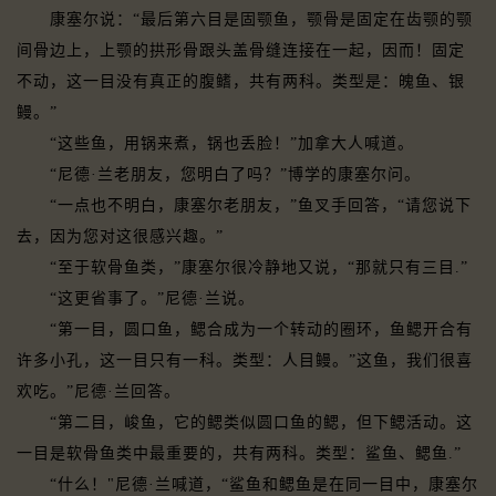
康塞尔说：“最后第六目是固颚鱼，颚骨是固定在齿颚的颚
间骨边上，上颚的拱形骨跟头盖骨缝连接在一起，因而！固定
不动，这一目没有真正的腹鳍，共有两科。类型是：魄鱼、银
鳗。”
“这些鱼，用锅来煮，锅也丢脸！”加拿大人喊道。
“尼德·兰老朋友，您明白了吗？”博学的康塞尔问。
“一点也不明白，康塞尔老朋友，”鱼叉手回答，“请您说下
去，因为您对这很感兴趣。”
“至于软骨鱼类，”康塞尔很冷静地又说，“那就只有三目.”
“这更省事了。”尼德·兰说。
“第一目，圆口鱼，鳃合成为一个转动的圈环，鱼鳃开合有
许多小孔，这一目只有一科。类型：人目鳗。”这鱼，我们很喜
欢吃。”尼德·兰回答。
“第二目，峻鱼，它的鳃类似圆口鱼的鳃，但下鳃活动。这
一目是软骨鱼类中最重要的，共有两科。类型：鲨鱼、鳃鱼.”
“什么！"尼德·兰喊道，“鲨鱼和鳃鱼是在同一目中，康塞尔