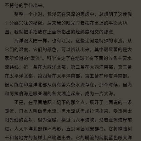
不将他的手伸出来。
整整一个小时，我浸沉在深深的思虑中，总想明了这使我
十分感兴味的秘密。后来我的眼光盯着摆在桌上的平面大地
图，我就把手指放在上面所指出的经纬度相交的那点.
海洋跟大陆一样，也有江河。这些江河是特殊的水流，从
它们的温度、它们的颜色，可以辨认出来，其中最显著的是大
家所知道的“暖流”。科学决定了在地球上有下面的五条主要水
流路线：第一条在大西洋北部，第二条在大西洋南部，第三条
在太平洋北部，第四条在太平洋南部，第五条在印度洋南部。
很可能在印度洋北部从前有第六条水流存在，那个时候，里海
和阿拉伯海还跟亚洲的各大湖连起来，成为一片大海。
正是，在平面地图上记下的那个点，展开了上面说的一条
暖流，日本人叫做黑水流，黑水流从孟加拉湾出来，受热带太
阳光线的直射，很为温暖，横过马六甲海峡，沿着亚洲海岸前
进，人太平洋北部作环弯形，直到阿留地安群岛。它将樟脑树
干和各地方的各样土产输送出去，它的暖流的纯靛蓝色跟大洋