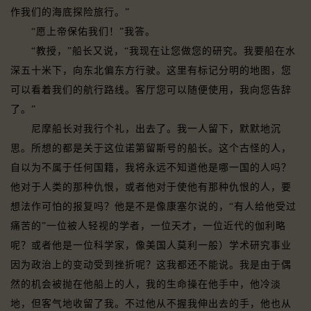
作我们的海底探险旅行。”
“愿上帝保佑我们！”我答。
“教授，”船长又说，“我现在让您做您的研究。我要船在水
深五十米下，向东北偏东方行驶。这里有标记分明的地图，您
可以看着我们的航行路线。客厅您可以随便使用，我向您告辞
了。”
尼摩船长对我行个礼，出去了。我一人留下，默默地沉
思。所想的都是关于这位诺第留斯号的船长。这个古怪的人，
自以为不属于任何国籍，我将永远不知道他是哪一国的人吗？
他对于人类的那种仇恨，或者他对于使他有那种仇恨的人，要
想法作可怕的报复吗？他是不是像康塞尔说的，“有人给他受过
痛苦的”一位被人轻视的学者，一位天才，一位近代的伽利略
呢？或者他是一位科学家，像美国人莫利一般）学术研究事业
因为政治上的变动受到挫折呢？这我都还不能说。我是由于偶
然的机会被抛在他船上的人，我的生命操在他手中，他冷淡
地，但客气地收留了我。不过他从不握我伸出去的手，他也从