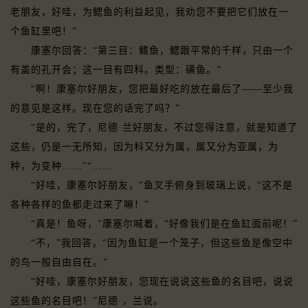
老朋友，好哇，为鳃鱼的利益起见，我劝您不要把它们放在一
个鱼缸里吧！”
康塞尔回答：“第三目：鳍鱼，鳃跟平常的千样，只由一个
有盖的孔开会；这一目有四科。类型：磺鱼。”
“啊！康塞尔好朋友，您把最好吃的放在最后了——至少我
的意见是这样。现在您的话完了吗？”
“是的，完了，尼德·兰好朋友，不过您得注意，就是知道了
这些，仍是一无所知，因为科又分为属，属又分为亚属，为
种，为变种……”“……
“好哇，康塞尔好朋友，”鱼叉手俯身到玻璃上说，“这不是
各种各样的鱼都走过来了嘛！”
“真是！鱼呀，”康塞尔喊着，“好像我们是在鱼缸面前呢！”
“不，”我回答，“因为鱼缸是一个笼子，但这些鱼是像空中
的鸟一般自由自在。”
“好哇，康塞尔好朋友，您现在说说这些鱼的名目吧，说说
这些鱼的名目吧！”尼德·，兰说。