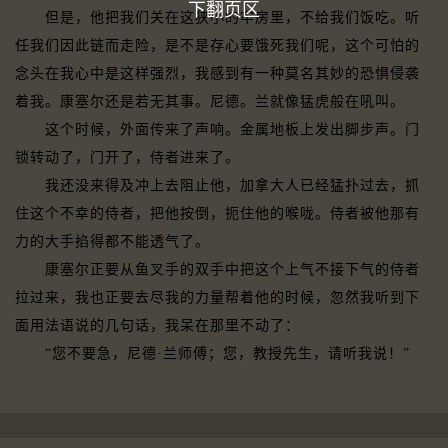
下翻页区
但是，他把我们关在这狭小的牢房里，不给我们饭吃。听
任我们因此链而走险，是不是存心要饿死我们呢，这个可怕的
念头在我心中是这样强烈，我感到有一种莫名其妙的恐惧侵袭
着我。康塞尔还是若无其事。尼德。兰就像猛虎般在吼叫。
这个时候，外面传来了声响。金属地板上发出脚步声。门
锁转动了，门开了，侍者进来了。
我还没来得及冲上去阻止他，加拿大人已经猛扑过去，抓
住这个不幸的侍者，把他按倒，扼住他的喉咙。侍者被他那有
力的大手掐得都不能透气了。
康塞尔正要从鱼叉手的双手中把这个上气不接下气的侍者
拉过来，我也正要去尽我的力量帮着他的时候，忽然我听到下
面用法语说的几句话，我呆在那里不动了：
“您不要急，尼德·兰师傅；您，教授先生，请听我说！”