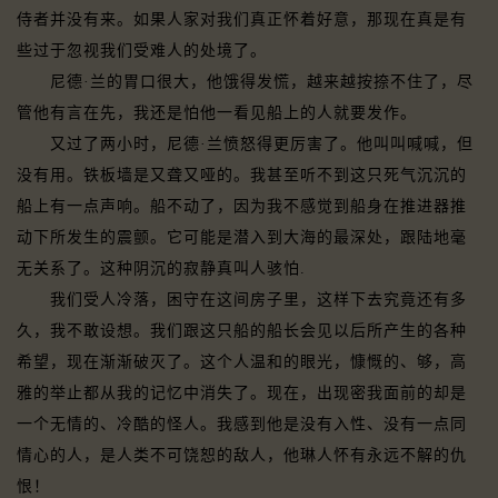
侍者并没有来。如果人家对我们真正怀着好意，那现在真是有
些过于忽视我们受难人的处境了。
尼德·兰的胃口很大，他饿得发慌，越来越按捺不住了，尽
管他有言在先，我还是怕他一看见船上的人就要发作。
又过了两小时，尼德·兰愤怒得更厉害了。他叫叫喊喊，但
没有用。铁板墙是又聋又哑的。我甚至听不到这只死气沉沉的
船上有一点声响。船不动了，因为我不感觉到船身在推进器推
动下所发生的震颤。它可能是潜入到大海的最深处，跟陆地毫
无关系了。这种阴沉的寂静真叫人骇怕.
我们受人冷落，困守在这间房子里，这样下去究竟还有多
久，我不敢设想。我们跟这只船的船长会见以后所产生的各种
希望，现在渐渐破灭了。这个人温和的眼光，慷慨的、够，高
雅的举止都从我的记忆中消失了。现在，出现密我面前的却是
一个无情的、冷酷的怪人。我感到他是没有入性、没有一点同
情心的人，是人类不可饶恕的敌人，他琳人怀有永远不解的仇
恨！