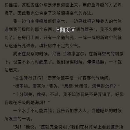
在摇摆。这铁皮怪分明是浮到海面上来，用鲸鱼呼吸的方式呼
吸了。因此我完全肯定了这船调换空气的办法。
我一边自由呼吸着新鲜空气，一边寻找把这种养人的气体
上翻页区
送到我们周围的那个东西，或不如说“通气管子”，我不久便找
到了。在房门上面，开有一个通气孔，一阵一阵的新鲜空气就
从这通气孔进来，填补房中不足的空气。
我正在观察的时候，尼德·兰和康塞尔，在新鲜空气的刺激
下，也差不多同时醒来了。他们擦擦眼睛，伸伸胳膊，一下就
站起来。
“先生睡得好吗？”康塞尔跟平常一样客客气气地问。
“很不错。康塞尔."我答，”尼德·兰师傅，您睡得怎样？”
“十分甜美，教授。不过，我不知道我是不是弄错了，好像
我现在呼吸的是海风！”
一个水手不可能弄错；我告诉加拿大人，当他睡熟的时候
所发生的一切。
“对！”他说，“这就完全说明了我们在林肯号上看到这条所