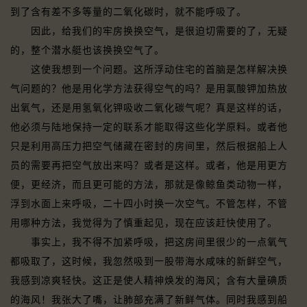
到了含有差不多等量的二氧化碳时，就不能呼吸了。
因此，给我们的牢房换换空气，是很迫切需要的了，无疑
的，整个潜水艇也该换换空气了。
这使我想到一个问题。这所浮动住宅的首脑是怎样解决换
气问题的？他是用化学方法获得空气的吗？是用氯酸钾加热放
出氧气，还是用氢氧化钾吸收二氧化碳气呢？真是这样的话，
他必须与陆地保持一定的联系才能取得这些化学原料。或者他
只是利用高压力把空气储藏在密封的房间里，然后根据船上人
员的需要再把空气放出来吗？或者是这样。或者，他是用更方
便，更经济，而且更可能的方法，那就是像鲸鱼类动物一样，
浮到水面上来呼吸，二十四小时换一次空气。不管怎样，不管
用哪种方法，我觉得为了慎重起见，现在应该赶快使用了。
事实上，我不得不加紧呼吸，把这房间里很少的一点氧气
都吸取了，这时候，我忽然吸到一股带海水咸味的新鲜空气，
我感到凉爽轻快。这正是使人精神焕发的海风；含有大量碘质
的海风！我张大了嘴，让肺部充满了新鲜气体。同时我感到船