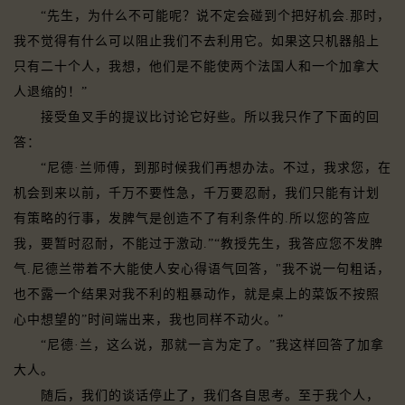
“先生，为什么不可能呢？说不定会碰到个把好机会.那时，
我不觉得有什么可以阻止我们不去利用它。如果这只机器船上
只有二十个人，我想，他们是不能使两个法国人和一个加拿大
人退缩的！”
接受鱼叉手的提议比讨论它好些。所以我只作了下面的回
答：
“尼德·兰师傅，到那时候我们再想办法。不过，我求您，在
机会到来以前，千万不要性急，千万要忍耐，我们只能有计划
有策略的行事，发脾气是创造不了有利条件的.所以您的答应
我，要暂时忍耐，不能过于激动.”“教授先生，我答应您不发脾
气.尼德兰带着不大能使人安心得语气回答，"我不说一句粗话，
也不露一个结果对我不利的粗暴动作，就是桌上的菜饭不按照
心中想望的”时间端出来，我也同样不动火。”
“尼德·兰，这么说，那就一言为定了。”我这样回答了加拿
大人。
随后，我们的谈话停止了，我们各自思考。至于我个人，