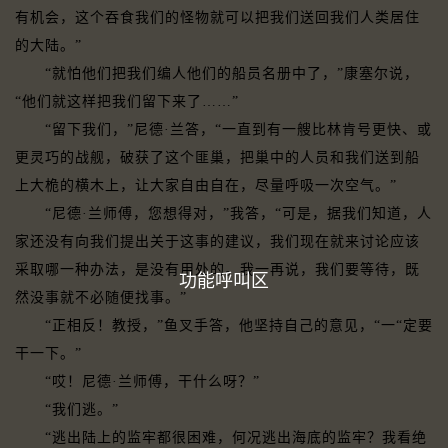
有机会，这个吞食我们的怪物就可以把我们送回我们人类居住
的大陆。”
“就怕他们把我们编人他们的船员名册中了，”康塞尔说，
“他们就这样把我们留下来了……”
“留下我们，”尼德·兰答，“一直到有一艘比林肯号更快、或
更灵巧的战舰，破获了这个匪巢，把巢中的人员和我们送到船
上大桅的横木上，让大家自由自在，尽量呼吸一次空气。”
“尼德·兰师傅，您想得对，”我答，“可是，据我们知道，人
家还没有向我们提出关于这事的建议，我们现在就来讨论应该
采取哪一种办法，是没有用处的。我一再说，我们要等待，既
功能呼叫区
然没事就不必随便找事。”
“正相反！教授，”鱼叉手答，他坚持自己的意见，“一“定要
干一下。”
“哎！尼德·兰师傅，干什么呀？”
“我们逃。”
“逃出陆上的监牢都很困难，何况逃出海底的监牢？我看绝