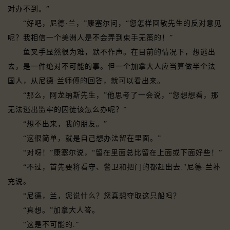
对办不到。”
“好吧，尼德·兰，”康塞尔问，“您怎样回敬先生的反对意见
呢？我相信一个美洲人是不会弄到束手无策的！”
鱼叉手显然很为难，默不作声。在目前的情况下，想逃出
去，是一件绝对不可能的事。但一个加拿大人应当算做半个法
国人，从尼德·兰师傅的回答，就可以看出来。
“那么，阿龙纳斯先生，”他思考了一会说，“您想想看，那
无法逃出监牢的囚徒该怎么办呢？”
“想不出来，我的朋友。”
“这很简单，就是自己想办法留在里面。”
“对呀！”康塞尔说，“留在里面总比留在上面或下面好些！”
“不过，首先要将看守、警卫和把门的都赶出去."尼德·兰补
充说。
“尼德，兰，您说什么？您真想夺取这只船吗？
“真想。”加拿大人答。
“这是不可能的.”