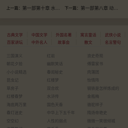
上一篇：
第一部第十章 水中人
下一篇：
第一部第八章 动中之动
古典文学
中国文学
外国名著
寓言童话
武侠小说
百家讲坛
中外名人
故事会
散文
名言警句
三国演义
红岩
浪史奇观
朝花夕拾
幽默笑话
傅雷家书
小小说精选
春闺秘史
肉蒲团
昆虫记
红楼梦
怡情阵
草房子
双合欢
钢铁是怎样炼成的
红楼春梦
水浒传
金瓶梅
海底两万里
国色天香
骆驼祥子
春灯迷史
中华上下五千年
隋炀帝艳史
空空幻
人性的弱点
微微一笑很倾城