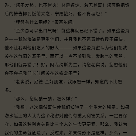
答，“您不发愁，也不冒火！总是镇定，若无其事！您可骼把饭
后的祷告挪到饭前来念，宁愿饿死，也不肯埋怨！”
“埋怨有什么用呢？”康塞尔问。
“至少总可以出口气呀！能这样就已经不错了。如果这些海
盗——我说海盗是尊重他们，并且我也不愿意使教授不痛快，
他不让我叫他们吃人的野人———如果这些海盗认为他们把我
关在这气闷的笼子里，而可以一点不听到我、发脾气的咒骂，
那他们就弄错了！好，阿龙纳斯先生，请您老实说，您想他们
会不会把我们长时间关在这铁盒子里？
“老实说，尼德·兰好朋友，我跟您一样，知道的不比您
多。”
“那么，您就猜一猜，怎么样？”
“我想，这次偶然事件使我们知道了一个重大的秘密。如果
潜水艇上的人认为这个秘密对他们有重大利害关系，一定要保
守，如果这种利害关系比三个人的生命更要紧，那么，我认为
我们的生命就危险了。反过来，如果情形不是这样，那么，一