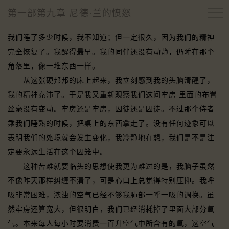
第一部第九章 尼德·兰的愤怒
我们睡了多少时候，我不知道；但一定很久，因为我们的精神
完全恢复了。我醒得最早。我的同伴还没有动静，仍睡在那个
角落里，像一堆东西一样。
从这张硬邦邦的床上起来，我立刻感到我的头脑清醒了，
我的精神充沛了。于是我又重新观察我们这间牢房.里面的布置
丝毫没有变动。牢房还是牢房，囚徒还是囚徒。不过那个侍者
乘我们睡熟的时候，把桌上的东西拿走了。没有任何迹象可以
表明我们的处境就会发生变化，我冷静地在想，我们是不是注
定要永远生活在这个囚笼中。
这种苦难就要临头的思想使我更为难过的是，我脑子虽然
不像昨天那样纠缠不清了，可是心口上总觉得特别压抑。我呼
吸非常困难，浓浊的空气已经不够我肺部一呼一吸的调换。虽
然牢房还算宽大，但很明白，我们已经消耗掉了里面大部分氧
气。本来每人每小时要消费一百升空气中所含有的氧，这空气