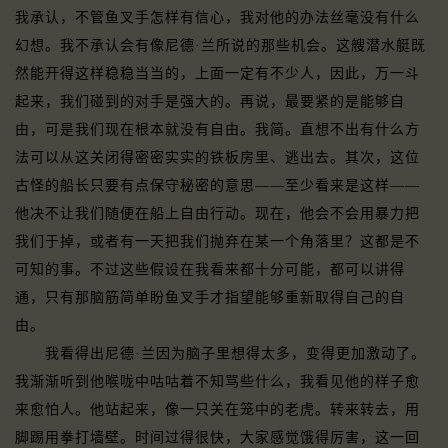
我承认，不管鱼叉手怎样有信心，我对他的办法丝毫没有什么
幻想。我不承认会有像尼德·兰所说的那些机会。这艘潜水艇既
然能开得这样稳稳当当的，上面一定有不少人，因此，万一斗
起来，我们碰到的对手是强大的。再说，最要紧的是能够自
由，可是我们现在根本就没有自由。我简。直想不出有什么方
法可以从这关闭得密密实实的铁板房里、逃出去。其次，这位
古怪的船长只要有点保守秘密的意思——至少看来是这样——
他决不让我们随便在船上自由行动。现在，他会不会用暴力把
我们于掉，或者有一天把我们抛弃在某一个角落里？这都是不
可知的事。不过这些假设在我看来都十分可能，都可以讲得
通，只有那脑筋简单盼鱼叉手才指望能够重新取得自己的自
由。
我看得出尼德·兰因为脑子里想得太多，变得更加激动了。
我渐渐听到他喉咙中咕咕着不知骂些什么，我看见他的样子愈
来愈怕人。他站起来，像一只关在笼中的老虎。转来转去，用
脚踢用拳打墙壁。时间过得很快，大家感觉饿得厉害，这一回