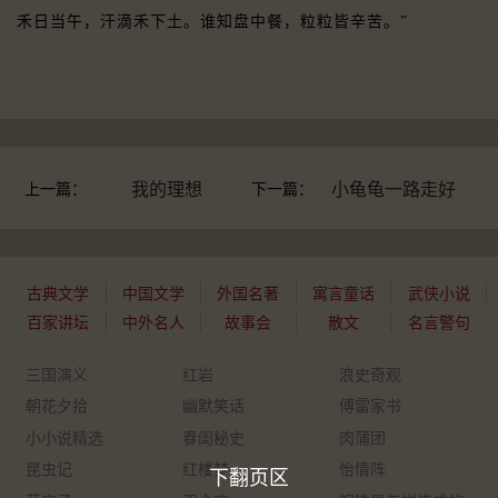
禾日当午，汗滴禾下土。谁知盘中餐，粒粒皆辛苦。”
上一篇：
我的理想
下一篇：
小龟龟一路走好
古典文学
中国文学
外国名著
寓言童话
武侠小说
百家讲坛
中外名人
故事会
散文
名言警句
三国演义
红岩
浪史奇观
朝花夕拾
幽默笑话
傅雷家书
小小说精选
春闺秘史
肉蒲团
昆虫记
红楼梦
怡情阵
下翻页区