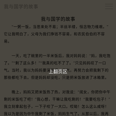
我与国学的故事
我与国学的故事
“一粥一饭，当思来处不易；半丝半缕，恒念物力维艰。”
它让我明白了，父母为我们挣钱不容易，和农民伯伯的不容
易。
一天，吃了碗里的一半米饭后，我对妈妈说：“妈，我吃饱
了。”“剩了这么多！”“我真的吃不了了。”只见妈妈叹了一口
气。当时，我以为妈妈要深深叹一口气，再努力会把我剩下的
上翻页区
那些都吃下去。但是妈妈却没吃，只是把米饭放进了冰箱里。
晚上，妈妈又把米饭热了热，对我说：“闺女，你把你中午
剩的米饭吃了吧！”我心想，干嘛让我吃剩的！“我要吃包子！”
我立刻拿起包子，一下子咬了一大口。哎呦！怎么这么咸呀！
我以为是因为中午我剩了米饭，妈妈生气了。从那以后，我再