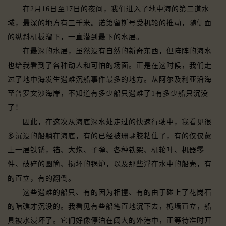
在2月16日至17日的夜间，我们进入了地中海的第二道水
域，最深的地方有三千米。诺第留斯号受机轮的推动，随侧面
的纵斜机板溜下，一直潜到最下的水层。
在最深的水层，虽然没有自然的新奇东西，但阵阵的海水
也给我看到了各种动人和可怕的场面。正是在这时候，我们走
过了地中海发生遇难沉船事件最多的地方。从阿尔及利亚沿海
至普罗文沙海岸，不知道有多少船只遇难了1有多少船只沉没
了！
因此，在这次从海底深水处走过的快速行驶中，我看见很
多沉没的船躺在海底，有的已经被珊瑚胶粘住了，有的仅仅蒙
上一层铁锈，锚、大炮、子弹、各种铁架、机轮叶、机器零
件、破碎的圆筒、损坏的锅炉，以及那些浮在水中的船壳，有
的直立，有的翻倒。
这些遇难的船只、有的因为相撞、有的由于碰上了花岗石
的暗礁才沉没的。我看见有些船笔直地沉下去，桅墙直立，船
具被水浸坏了。它们好像停泊在阔大的外港中，正等待准时开