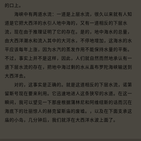
的口上。
海峡中有两道水流：一道是上层水流，很久以来就有人知
道是它把大西洋的水引人地中海的，又有一道相反的下层水
流，现在由于推理证明了它的存在。是的，地中海水的总量，
由大西洋潮水和流入其中的大河水，不停地增加，这海水的水
平应该每年上涨，因为水汽的蒸发作用不能保持水量的平衡。
不过，事实上并不是这样，因此，人们就自然而然地承认有一
道下层水流的存在，把地中海过剩的水从直布罗陀海峡输送到
大西洋去。
对的，这事实是正确的。就是这道相反的下层水流，诺第
留斯号现在要来利用。它迅速地进人这条狭窄的水道。在这一
瞬间，我可以望见一下那座根据蒲林尼和阿维纽斯的话而沉在
海底下的壮丽惊人的赫克留斯庙的废墟。，以及在下面支承这
庙的小岛，几分钟后，我们就浮在大西洋水波上面了。