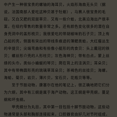
中产生一种很宝贵的螺铀的海耳贝，火焰形海扇无头贝（据
说，法国南部人爱吃这种贝甚于牡蛎），马赛人很宝贵的毛
砚，又白又肥的双层草贝．又有一些介蛤，北美沿海出产很丰
富，在纽约零售的数量非常之多。还有颜色变化很多的潜在自
身壳洞中的盖形梳贝；我很爱吃的带胡椒味豹石子贝；顶上有
凸起的壳，侧面有突出的带线条痕迹的薄鳃类蛤，大红瘤丛生
的辛提贝；尖端弯曲和有些像小艇形的肉食贝：头上戴冠的铁
贝；螺丝形介壳的人形柱贝；灰色海神贝；带有白点，蒙上丝
绦的头巾，类似小蛐蜒的琴贝；爬在背上的洼涡贝；耳朵贝；
其中有带椭圆形壳的琉璃草耳朵贝；茶褐色的丝挂贝；海螺，
海蛤，菊贝，岩贝，薄片贝，宝石贝，花瓶贝等等。
至于节肢动物，康塞尔在他的笔记上，很正确地把它们分
为六纲，其中有三纲是属于海产动物。这王纲是甲壳纲，蔓足
纲和坏虫纲。
甲壳纲分为丸目，其中第一目包括十脚节肢动物，这些动
物通常是头部和胸部连接起来，口腔器官由好几对节时组成，