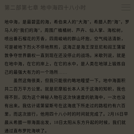
第二部第七章 地中海四十八小时
地中海，是最碧蓝的海，希伯来人的“大海”，希腊人酌“海”，罗
马人的“我们的海”，周围广植橘树、芦卉、仙人掌、海松树，
喷出番石榴花的芳香，四周峻峭的群山坏抱，空气纯洁清新，
可是被地下烈火不停地熬煎，这海正是海王涅豆尼和阎王蒲留
敦争夺世界霸权一直到现在还没停止的战场。米歇列说，就是
在地中海，在它的岸上，在它的水中，是人类在地球上锻炼自
己的最强大有力的一个场所……
虽然这侮很美，但我只能很约略地瞳望一下。地中海面积
共二百万平方公里。就是尼摩船长本人关于这海的知帜，我也
得不到，因为这个神秘人物在这次快速度的航海中，一次也没
有出来。我估计诺第留斯号在这海底下所走过的路程约有六百
里，而这次旅行，他用四十八小时的时间就完成了。2月16日早
晨从希腊一带海面出发，18日太阳从东方升起的时候，我们就
通过直布罗陀海峡了。