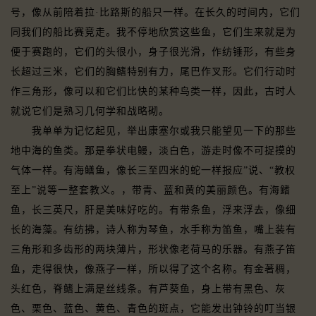
号，像从前陪着拉·比路斯的船只一样。在长久的时间内，它们
同我们的船比赛竞走。我不停地欣赏这些鱼，它们生来就是为
便于赛跑的，它们的头很小，身子很光滑，作纺锤形，有些身
长超过三米，它们的胸鳍特别有力，尾巴作叉形。它们行动时
作三角形，像可以和它们比快的某种鸟类一样，因此，古时人
就说它们是熟习几何学和战略砌。
我单单为记忆起见，举出康塞尔或我只能望见一下的那些
地中海的鱼类。那是拳状电鳗，淡白色，游走时像不可捉摸的
气体一样。有海鳝鱼，像长三至四米的蛇一样报应”说、“教权
至上”说等一整套教义。，带青、蓝和黄的美丽颜色。有海鳍
鱼，长三英尺，肝是美味好吃的。有带条鱼，浮来浮去，像细
长的海藻。有纺拂，诗人称为琴鱼，水手称为笛鱼，嘴上装有
三角形和多齿形的两块薄片，形状像老荷马的乐器。有燕子笛
鱼，走得很快，像燕子一样，所以得了这个名称。有金著稠，
头红色，脊鳍上满是丝线条。有芦葵鱼，身上带有黑色、灰
色、栗色、蓝色、黄色、青色的斑点，它能发出钟铃的叮当银