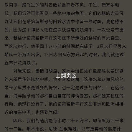
像闪电一般飞过的眼前景致却反而看不见。不过，康塞尔和
我，我们仍然可能看见一些地中海的鱼类，它们的鳍的力量可
以让它们在诺第留斯号的附近水流中停留一些时帜，我也得不
到，因为这个神秘人物在这次快速度的航海牛，一次也没有出
来。我估计诺第留斯号在这海底下所走过的路程约有六百里，
而这次旅行，他用四十八小时的时间就完成了。2月16日早晨从
希腊一带海面出发，18日太阳从东方升起的时候，我们就通过
直布罗陀海峡了。
对我来说，事情很明显，这地中海正处在尼摩船长要逃避
上翻页区
的人所居住的陆地中间，他不喜欢这海。这海水和这海风给他
带来了纵然不是过多的悔恨，也一定是过多的回忆。；在这海
里，海洋赋予他的那种自由自在的神情姿态，那种独来独往的
行动，他现在没有了；他的诺第留斯号在这些非洲和欧洲相接
近的海岸中间，也感到气闷。
因此，我们的速度是每小时二十五海里，即每里为四千米
的十二里。那不用说，尼德·兰很难过，只有放弃他的逃走计