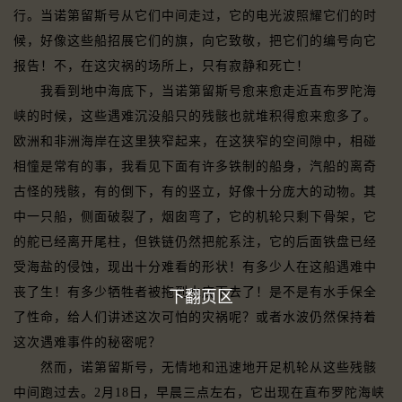
行。当诺第留斯号从它们中间走过，它的电光波照耀它们的时
候，好像这些船招展它们的旗，向它致敬，把它们的编号向它
报告！不，在这灾祸的场所上，只有寂静和死亡！
我看到地中海底下，当诺第留斯号愈来愈走近直布罗陀海
峡的时候，这些遇难沉没船只的残骸也就堆积得愈来愈多了。
欧洲和非洲海岸在这里狭窄起来，在这狭窄的空间隙中，相碰
相憧是常有的事，我看见下面有许多铁制的船身，汽船的离奇
古怪的残骸，有的倒下，有的竖立，好像十分庞大的动物。其
中一只船，侧面破裂了，烟囱弯了，它的机轮只剩下骨架，它
的舵已经离开尾柱，但铁链仍然把舵系注，它的后面铁盘已经
受海盐的侵蚀，现出十分难看的形状！有多少人在这船遇难中
丧了生！有多少牺牲者被拖到水底下去了！是不是有水手保全
下翻页区
了性命，给人们讲述这次可怕的灾祸呢？或者水波仍然保持着
这次遇难事件的秘密呢？
然而，诺第留斯号，无情地和迅速地开足机轮从这些残骸
中间跑过去。2月18日，早晨三点左右，它出现在直布罗陀海峡