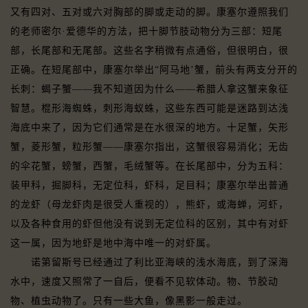
又有四对、五对或六对胸部的脚或走动的脚。康塞尔遵照我们
的老师密尔·爱德华的方法，把十脚节肢动物分为三部：短尾
部，长尾部和无尾部。这些名字稍微有点通俗，但很明白，很
正确。在短尾部中，康塞尔举出“阿马地’蟹，前头有两支分开的
长刺：蝎子蟹——我不知道因为什么——希腊人拿这蟹来象征
智慧。棍形海蜘蛛，刺形海蚁蛛，这些东西可能是迷路到达浅
海底中来了，因为它们通常是在水很深的地方。十足蟹，矢形
蟹，菱形蟹，粒形蟹——康塞尔指出，这蟹很容易消化；无齿
的伞花蟹，螃蟹，西蟹，毛绒蟹等。在长尾部中，分为五科：
装甲科，掘脚科，无定位科，虾科，足目科；康塞尔举出普通
的龙虾（母龙虾肉是很受人重视的），熊虾，或海蝉，河虾，
以及各种食用的虾但他没有说到无定位科的区别，其中有对虾
这一属，因为地虾是地中海中唯一的对虾属。
诺第留斯号已经通过了利比亚海峡的浅水海底，到了深海
水中，速度又照常了一自后，便看不见软体动。物、节胶动
物、植虫动物了。只有一些大鱼，像黑影一般走过。