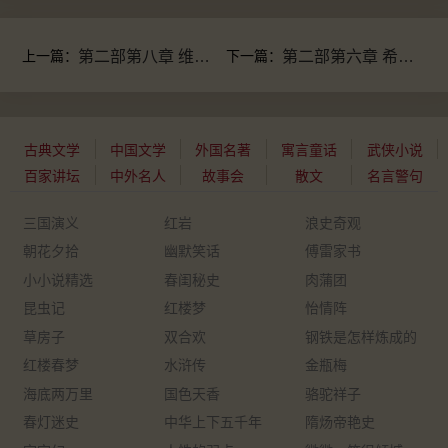
上一篇：
第二部第八章 维哥湾
下一篇：
第二部第六章 希腊群岛
古典文学
中国文学
外国名著
寓言童话
武侠小说
百家讲坛
中外名人
故事会
散文
名言警句
三国演义
红岩
浪史奇观
朝花夕拾
幽默笑话
傅雷家书
小小说精选
春闺秘史
肉蒲团
昆虫记
红楼梦
怡情阵
草房子
双合欢
钢铁是怎样炼成的
红楼春梦
水浒传
金瓶梅
海底两万里
国色天香
骆驼祥子
春灯迷史
中华上下五千年
隋炀帝艳史