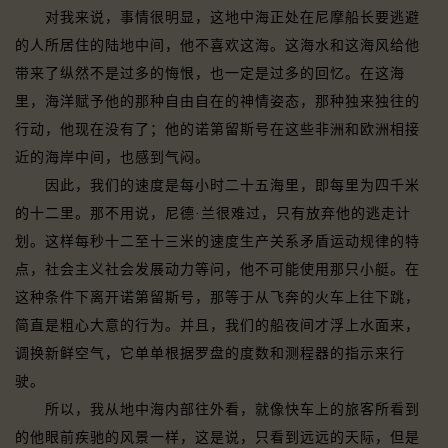
对我来说，事情很明显，这地中海正处在尼摩船长要逃避
的人所居住的陆地中间，他不喜欢这海。这海水和这海风给他
带来了纵然不是过多的悔恨，也一定是过多的回忆。在这海
里，海洋赋予他的那种自由自在的神情姿态，那种独来独往的
行动，他现在没有了；他的诺第留斯号在这些非洲和欧洲相接
近的海岸中间，也感到气闷。
因此，我们的速度是每小时二十五海里，即每里为四千米
的十二里。那不用说，尼德·兰很难过，只有放弃他的逃走计
划。这样每秒十二至十三米的速度生产关系矛盾运动规律的特
点，社会主义社会发展动力等问，他不可能使用那只小艇。在
这种条件下离开诺第留斯号，那等于从飞奔的火车上往下跳，
简直是粗心大意的行为。并且，我们的船夜间才浮上水面来，
调换新鲜空气，它单单根据罗盘的度数和测程器的指示来行
驶。
所以，我从地中海内部往外看，就像快车上的旅客所看到
的他眼前疾驰的风景一样，这是说，只看到远远的天际，但是