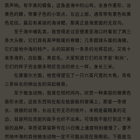
质声响。有华美的蝶鱼，这鱼是海中的山鸡，全身作菱形，淡
黄色的鳍，带粟子色的小斑点，左边上部，通常带有栗色和黄
色花纹。最后有美丽的海诽鳃，那真正是海里面的无双鸟。
至于海中哺乳类，我觉得走过亚德里亚海口时看到了两三
条大头鲸，它们具有真甲鲸属的脊鳍；几条圆球头属的海猪，
它们是地中海的特产，头的前部有一条条的光辉花纹。又有十
来条海豹，白肚腹，黑皮毛，大家知道它们的名字是“和尚”，
它们的样子完全跟多明尼克派的修土一样，身长三米。
在康塞尔方面，他觉得望见了一只六英尺宽的大龟，背有
三条纵长的伸出去的突起棱骨。
至于植虫动物，我曾在短时间内，欣赏一种美丽的橙黄色
唇形水熄，这些东西钩在船左舷嵌板的玻璃上，那是一条很
长、很细的丝带，长出无穷无尽的枝叶，末梢是最精美的花
边，就是阿拉克妮的敌手也织不出来。可惜我不能打到这个美
丽的品种，幸而诺第留斯号在16日晚上速度特别缓慢了，要不
然地中海的其他植虫动物一定不可能出现在我眼前。下面是当