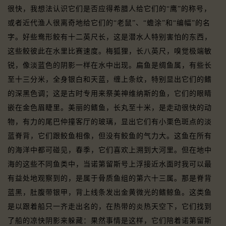
很快，我想法认识它们是否应得希腊人给它们的“鹰”的称号，
或者近代渔人很离奇地给它们的“老鼠”、“蟾涂”和“编幅”的名
字。好些鸯形鲛有十二英尺长，这是潜水人特别害怕的东西，
这些鲛彼此在水里比赛速度。梅狐狸，长八英尺，嗅觉极端敏
锐，像淡蓝色的阴影一样在水中出现。扁鱼是绸鱼属，有些长
至十三分米，全身银白和天蓝，缠上条纹，特别显出它们的鳍
的深黑色调；这是古时专用来祭美神维纳斯的鱼，它们的眼睛
嵌在金色眉睫里。美丽的鳍鱼，长丸至十米，是走动很快的动
物，有力的尾巴仲撞客厅的玻璃，显出它们有小栗色斑点的淡
蓝脊背，它们跟鲛鱼相像，但没有鲛鱼的气力大。这鱼在所有
的海洋中都可碰见，春季，它们喜欢上溯到大河里。但在地中
海的这些不同鱼类中，当诺第留斯号上浮接近水面时我可以最
有益处地观察到的，是属于骨质鱼组的第六十三属。那是脊背
蓝黑，肚腹带银甲，背上线条发出金黄微光的鳍鲸鱼。这类鱼
是以跟着船只一齐走出名的，在热带的炎热天空下，它们找到
了船的凉快阴影来躲藏：果然事情是这样，它们陪着诺第留斯