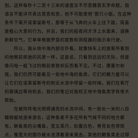
划。这样每秒十二至十三米的速度言不尽意魏晋玄学命题。指
语言不能详尽表达意思和思，他不可能使用“那只小艇。在这种
条件下离开诺第留斯号，那等于从飞奔的火车上往下跳，简直
是粗心大意的行为。并且，我们的船夜间才浮上水面来，调换
新鲜空气，它单单根据罗盘的度数和测程器的指示来行驶。
所以，我从地中海内部往外看，就像快车上的旅客所看到
的他眼前疾驰的风景一样，这是说，只看到远远的天际，但是
像闪电一般飞过的眼前景致却反而看不见。不过，康塞尔和
我，我们仍然可能看见一些地中海的鱼类，它们的鳍力量可以
让它们在诺第留斯号的附近水流中停留一些时候。我们在客厅
的玻璃边等待机会，我们的笔记对我校正地中海鱼类学有很大
帮助。
在被阵阵电光照碍通亮的水流中间，有一些长一米的八目
鳗婉蜒地游来游去，这种鱼差不多在所有气候不同的地方都
有。稣鱼类的尖嘴鱼，宽五英尺，肚腹白色，脊背友色带斑
点，像宽大的围巾被水流漂着滚来滚去。其他的鲫鱼类走过得