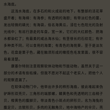
水海底。
这浅水海底，在多石的和火成岩的地下，有整部的活花草
盛开着；有海绵：有海参；有透明的海胆；有带淡红色的蔓，
发出轻微的磷光：有海袋，俗名海黄瓜，浸在七色阳光的及射
光线中；有巡行游走的车盘，宽一米，它们的大红颜色．把海
水都染红了；有最美的咸丛海水仙；有茎很长的石纹花；有许
多种类不同，可以食用的海栗；有青色的海苑葵，茎于是淡灰
色，花盘是栗子色，藏在触须形成的橄揽色毛发里面，很不容
易看清楚。
康塞尔特别注意观察软体动物和节肢动物，虽然关于这一
部分的术语有些枯燥，但我不愿对不起这个老实人，把他个人
的观察遗漏了。
在软体动物门中，他举出许多的柿形海扇，彼此堆起来伪
驴蹄形双壳贝，三角形的端那螺，鳍黄色和壳透明的三齿稍子
贝，橙黄色的腹脚贝，带淡青色小斑点的卵形贝，名为海兔的
腹足贝，古锨形贝，多肉的无触角贝，地中海特产的伞贝，壳