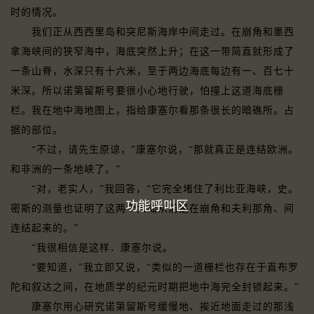
时的情况。
我们正从西西里岛和突尼斯海岸中间走过。在崩角和墨西
拿海峡间的狭窄海中，海底突然上升；在这一带简直就形成了
一条山脊，水深只有十六米，至于两边海底每边有一、百七十
米深。所以诺第留斯号要很小心地行驶，怕撞上这道海底栅
栏。我在地中海地图上，指给康塞尔看那条很长的暗礁所。占
据的部位。
“不过，请先生原谅，”康塞尔说，“那就真正是连结欧洲。
和非洲的一条地峡了。”
“对，老实人，”我回答，“它完全堵住了利比亚海峡，史。
功能呼叫区
密斯的测量也证明了这两个大陆从前是在崩角和夫利那角、间
连结起来的。”
“我很相信是这样．康塞尔说。
“要知道，”我立即又说，“类似的一道栅栏也存在于直布罗
陀和叙达之间，在地质学的纪元时期把地中海完全封锁起来。”
康塞尔用心研究诺第留斯号缓慢地、挨近地面走过的那浅