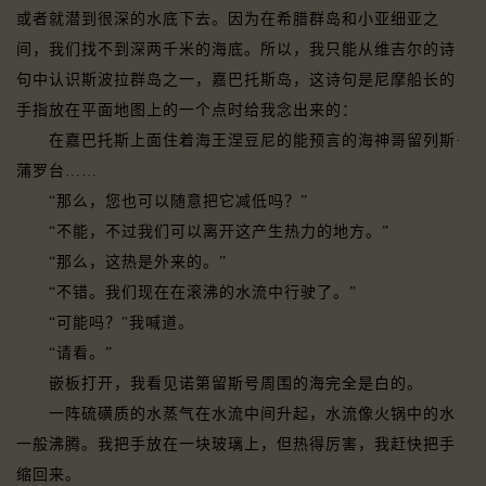
或者就潜到很深的水底下去。因为在希腊群岛和小亚细亚之
间，我们找不到深两千米的海底。所以，我只能从维吉尔的诗
句中认识斯波拉群岛之一，嘉巴托斯岛，这诗句是尼摩船长的
手指放在平面地图上的一个点时给我念出来的：
在嘉巴托斯上面住着海王涅豆尼的能预言的海神哥留列斯·
蒲罗台……
“那么，您也可以随意把它减低吗？”
“不能，不过我们可以离开这产生热力的地方。”
“那么，这热是外来的。”
“不错。我们现在在滚沸的水流中行驶了。”
“可能吗？"我喊道。
“请看。”
嵌板打开，我看见诺第留斯号周围的海完全是白的。
一阵硫磺质的水蒸气在水流中间升起，水流像火锅中的水
一般沸腾。我把手放在一块玻璃上，但热得厉害，我赶快把手
缩回来。