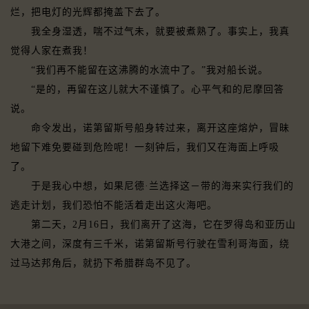
烂，把电灯的光辉都掩盖下去了。
我全身湿透，喘不过气未，就要被煮熟了。事实上，我真
觉得人家在煮我！
“我们再不能留在这沸腾的水流中了。”我对船长说。
“是的，再留在这儿就大不谨慎了。心平气和的尼摩回答
说。
命令发出，诺第留斯号船身转过来，离开这座熔炉，冒昧
地留下难免要碰到危险呢！一刻钟后，我们又在海面上呼吸
了。
于是我心中想，如果尼德·兰选择这－带的海来实行我们的
逃走计划，我们恐怕不能活着走出这火海吧。
第二天，2月16日，我们离开了这海，它在罗得岛和亚历山
大港之间，深度有三千米，诺第留斯号行驶在雪利哥海面，绕
过马达邦角后，就扔下希腊群岛不见了。