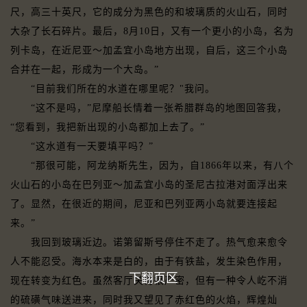
尺，高三十英尺，它的成分为黑色的和坡璃质的火山石，同时
大杂了长石碎片。最后，8月10日，又有一个更小的小岛，名为
列卡岛，在近尼亚～加孟宜小岛地方出现，自后，这三个小岛
合并在一起，形成为一个大岛。”
“目前我们所在的水道在哪里呢？"我问。
“这不是吗，”尼摩船长情着一张希腊群岛的地图回答我，
“您看到，我把新出现的小岛都加上去了。”
“这水道有一天要填平吗？”
“那很可能，阿龙纳斯先生，因为，自1866年以来，有八个
火山石的小岛在巴列亚～加孟宜小岛的圣尼古拉港对面浮出来
了。显然，在很近的期间，尼亚和巴列亚两小岛就要连接起
来。”
我回到玻璃近边。诺第留斯号停住不走了。热气愈来愈令
人不能忍受。海水本来是白的，由于有铁盐，发生染色作用，
下翻页区
现在转变为红色。虽然客厅关得很严密，但有一种令人屹不消
的硫磺气味送进来，同时我又望见了赤红色的火焰，辉煌灿