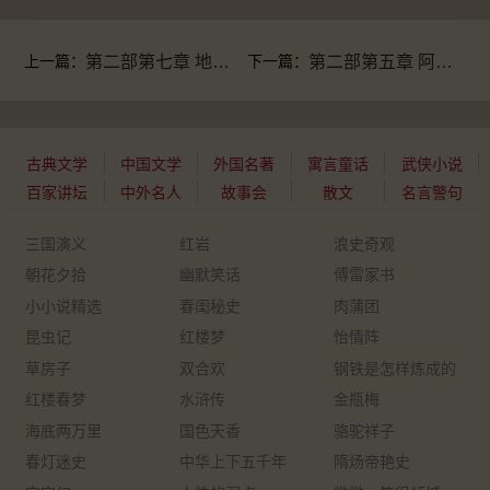
上一篇：
第二部第七章 地中海四十八小时
下一篇：
第二部第五章 阿拉伯海底地道
古典文学
中国文学
外国名著
寓言童话
武侠小说
百家讲坛
中外名人
故事会
散文
名言警句
三国演义
红岩
浪史奇观
朝花夕拾
幽默笑话
傅雷家书
小小说精选
春闺秘史
肉蒲团
昆虫记
红楼梦
怡情阵
草房子
双合欢
钢铁是怎样炼成的
红楼春梦
水浒传
金瓶梅
海底两万里
国色天香
骆驼祥子
春灯迷史
中华上下五千年
隋炀帝艳史