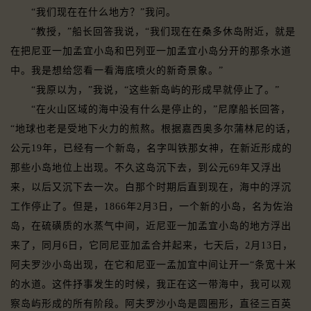
“我们现在在什么地方？”我问。
“教授，”船长回答我说，“我们现在在桑多休岛附近，就是
在把尼亚一加孟宜小岛和巴列亚一加孟宜小岛分开的那条水道
中。我是想给您看一看海底喷火的新奇景象。”
“我原以为，”我说，“这些新岛屿的形成早就停止了。”
“在火山区域的海中没有什么是停止的，”尼摩船长回答，
“地球也老是受地下火力的煎熬。根据嘉西奥多尔蒲林尼的话，
公元19年，已经有一个新岛，名字叫铁那女神，在新近形成的
那些小岛地位上出现。不久这岛沉下去，到公元69年又浮出
来，以后又沉下去一次。白那个时期后直到现在，海中的浮沉
工作停止了。但是，1866年2月3日，一个新的小岛，名为佐治
岛，在硫磺质的水蒸气中间，近尼亚一加孟宜小岛的地方浮出
来了，同月6日，它同尼亚加孟合并起来，七天后，2月13日，
阿夫罗沙小岛出现，在它和尼亚一孟加宜中间让开一“条宽十米
的水道。这件抒事发生的时候，我正在这一带海中，我可以观
察岛屿形成的所有阶段。阿夫罗沙小岛是圆圈形，直径三百英