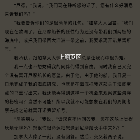
“尼德，”我说，“我们现在静听您的话了。您有什么好消息
告诉我们吗？”
“我要告诉你们的是很简单的几句。”加拿大人回答，“我们
现在在欧洲了，在尼摩船长的任性行为还没有带我们到两极的
海底中，或把我们带回大洋洲一带之前，我要求离开诺第留斯
号。”
上翻页区
我承认，跟加拿大人饲·论这事，总是让我心中很为难。
我一点也不想妨碍我的同伴们得到自由，同时我自己又完
全没有离开尼摩船长的愿望。由于他，由于他的船，我日复一
日地完成了我的海底研究，也就是在海底把我这部关于海底宝
藏的书重写出来。我还能再得到这样一个机会来观察这些海洋
的秘密吗？当然不可能！所以我就不可能想象在我们的周期考
察完成之前就离开诺第留斯号。
“尼德朋友，”我说，“请您直率地回答我。您在这船上觉得
厌烦无聊吗？您很悔恨命运把您送到尼摩船长手中来吗？”
加拿大人停了一刻，没有回答。然后，交叉着两子说。