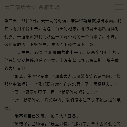
第二部第六章 希腊群岛
第二天，2月12日，天一亮的时候，诺第留斯号就浮出水面。我
立即跑到平台上去。南边三海里的地方，隐约瑰出北路斯城的
侧影。一道急流把我们从这一个海带到另一个海来了。不过，
这地道顺流而下很容易，逆流而上恐怕就不可能。
七点左右，尼德·兰和康塞尔也上来了。这两个分不开的同
伴只知安安静静地睡了一觉，全没有留心到诺第留斯号所完成
的大胆事业。
“那么，生物学专家，”加拿大人以略带嘲笑的语气问，“您
那地中海呢？"，“我们现在就在它的水面上了，尼德朋友。”
“嗯！”康塞尔哼了一声，“就是昨夜吗？……”
“对，就是昨夜，几分钟内，我们便走过了这不能走过的地
峡。”
“我不能相信这事。”加拿大人回答。
“您错了，兰师傅，”我立即说，“那向南方弯下去的低低的