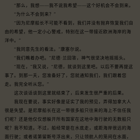
“那么，我想——我不说我希望——这个好机会不会到来。
“为什么不会到来？”
“因为尼摩船长不可能不看到，我们并没有抛弃恢复我们自
由的希望，他一定小心警戒，特别在这一带接近欧洲海岸的海
洋中。”
“我同意先生的看法。”康塞尔说。
“我们瞧着办吧。”尼德·兰回答，神气很坚决地摇摇头。
“现在，”我又说，“尼德，就谈到这里吧。以后不要再提这
事了。到那一夭，您准备好了，您就通知我们，我们跟着您
走。我完全听从您。”
这次谈话谈到这里就结束了，后来发生很严重的后果。
我现在要说，事实好像是证实了我的预见，弄得加拿大人
很是失望。是尼摩船长在这一带很多船只往来的海上不信任我
们呢？还是他仅仅想躲开所有国家在这地中海行驶的无数船只
呢？我不知道。不过，船经常是在水底走，或距海岸很远的海
面行驶；或者诺第留斯号浮出来，只让领航人的笼间在水面，